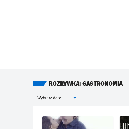
ROZRYWKA: GASTRONOMIA
Kalendarium
Wybierz datę
KIEDY
Znalezione wydarzenia