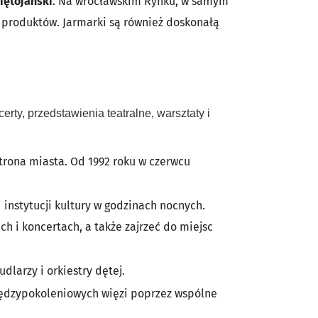
iętojański
. Na wrocławskim Rynku, w samym
h produktów. Jarmarki są również doskonałą
rty, przedstawienia teatralne, warsztaty i
trona miasta. Od 1992 roku w czerwcu
instytucji kultury w godzinach nocnych.
 i koncertach, a także zajrzeć do miejsc
dlarzy i orkiestry dętej.
iędzypokoleniowych więzi poprzez wspólne