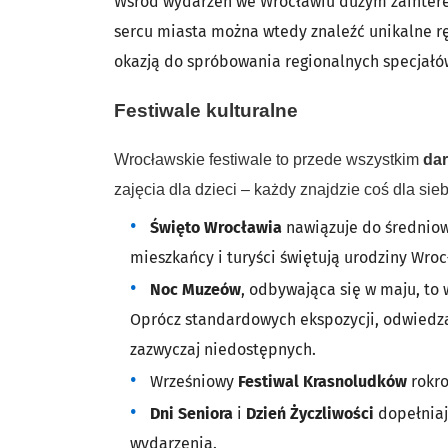
Wśród wydarzeń we Wrocławiu dużym zainter
sercu miasta można wtedy znaleźć unikalne rę
okazją do spróbowania regionalnych specjałów
Festiwale kulturalne
Wrocławskie festiwale to przede wszystkim
da
zajęcia dla dzieci – każdy znajdzie coś dla sieb
Święto Wrocławia
nawiązuje do średniowi
mieszkańcy i turyści świętują urodziny Wroc
Noc Muzeów
,
odbywająca się w maju, to 
Oprócz standardowych ekspozycji, odwiedzaj
zazwyczaj niedostępnych.
Wrześniowy
Festiwal Krasnoludków
rokro
Dni Seniora
i
Dzień Życzliwości
dopełniaj
wydarzenia.