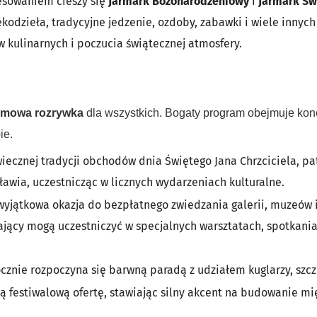
esowaniem cieszy się
Jarmark Bożonarodzeniowy
i
Jarmark Św
kodzieła, tradycyjne jedzenie, ozdoby, zabawki i wiele innyc
 kulinarnych i poczucia świątecznej atmosfery.
rmowa rozrywka
dla wszystkich. Bogaty program obejmuje konce
ie.
ecznej tradycji obchodów dnia Świętego Jana Chrzciciela, pa
ławia, uczestnicząc w licznych wydarzeniach kulturalne.
wyjątkowa okazja do bezpłatnego zwiedzania galerii, muzeów i 
ący mogą uczestniczyć w specjalnych warsztatach, spotkaniach
cznie rozpoczyna się barwną paradą z udziałem kuglarzy, szczu
ą festiwalową ofertę, stawiając silny akcent na budowanie m