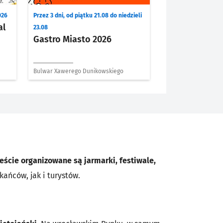
026
Przez 3 dni, od piątku 21.08 do niedzieli
al
23.08
Gastro Miasto 2026
Bulwar Xawerego Dunikowskiego
eście organizowane są jarmarki, festiwale,
ańców, jak i turystów.