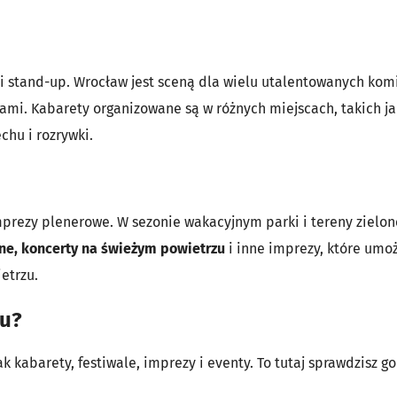
 i stand-up. Wrocław jest sceną dla wielu utalentowanych ko
i. Kabarety organizowane są w różnych miejscach, takich jak
hu i rozrywki.
mprezy plenerowe. W sezonie wakacyjnym parki i tereny zielone
nne, koncerty na świeżym powietrzu
i inne imprezy, które umoż
etrzu.
iu?
jak kabarety, festiwale, imprezy i eventy. To tutaj sprawdzisz g