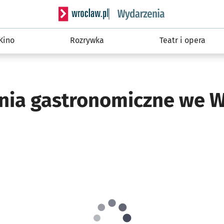
Serwis informacyjny wroclaw.pl podserwis: W
Kino
Rozrywka
Teatr i opera
nia gastronomiczne we W