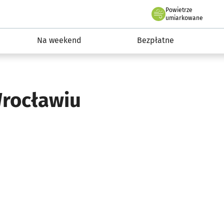
Powietrze
we Wrocławiu
ydarzenia
umiarkowane
Na weekend
Bezpłatne
rocławiu