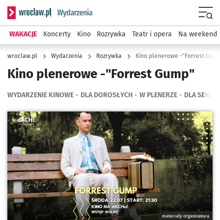
Serwis informacyjny wroclaw.pl podserwis: Wydarzenia
Menu
WAKACJE
Koncerty
Kino
Rozrywka
Teatr i opera
Na weekend
wroclaw.pl
Wydarzenia
Rozrywka
Kino plenerowe -"Forrest Gum
Kino plenerowe -"Forrest Gump"
WYDARZENIE KINOWE
DLA DOROSŁYCH
W PLENERZE
DLA SENIO
Kliknij, aby powiększyć
materiały organizatora