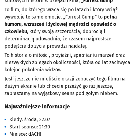
kultowych historii w dziejach kina, „
Forrest Gump
”.
To film, do którego wraca się po latach i który wciąż
wywołuje te same emocje. „Forrest Gump” to
pełna
humoru, wzruszeń i życiowej mądrości opowieść o
człowieku
, który swoją szczerością, dobrocią i
determinacją udowadnia, że czasem najprostsze
podejście do życia prowadzi najdalej.
To historia o miłości, przyjaźni, spełnianiu marzeń oraz
niezwykłych zbiegach okoliczności, która od lat zachwyca
kolejne pokolenia widzów.
Jeśli jeszcze nie mieliście okazji zobaczyć tego filmu na
dużym ekranie lub chcecie przeżyć go raz jeszcze,
zapraszamy na wyjątkowy seans pod gołym niebem.
Najważniejsze informacje
Kiedy: środa, 22.07
Start seansu: 21:30
Miejsce: dACH!