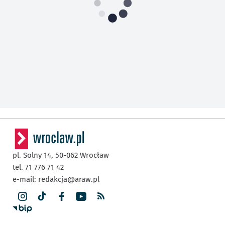
pl. Solny 14,
50-062
Wrocław
tel. 71 776 71 42
e-mail:
redakcja@araw.pl