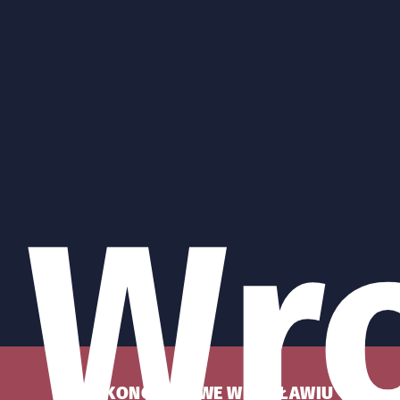
Wr
KONCERTY WE WROCŁAWIU