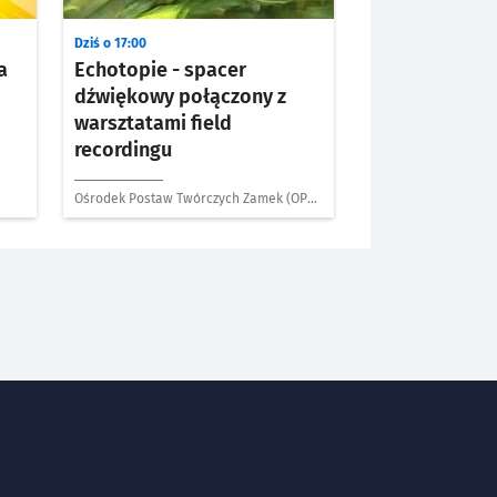
Dziś o 17:00
a
Echotopie - spacer
dźwiękowy połączony z
warsztatami field
recordingu
Ośrodek Postaw Twórczych Zamek (OPT
Zamek)