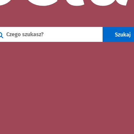
Wyszukiwarka wydarzeń we Wroc
Szukaj