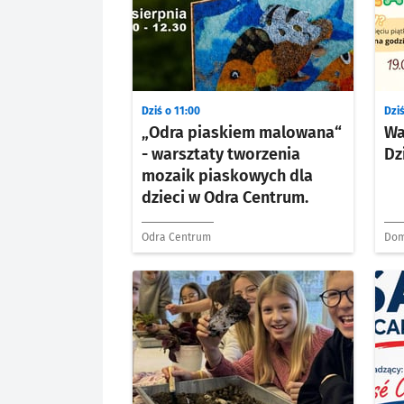
Dziś o 11:00
Dziś
„Odra piaskiem malowana“
Wa
- warsztaty tworzenia
Dz
mozaik piaskowych dla
dzieci w Odra Centrum.
Odra Centrum
Dom
Szk