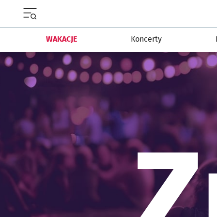
Menu główne portalu wroclaw.pl
WAKACJE
Koncerty
Z