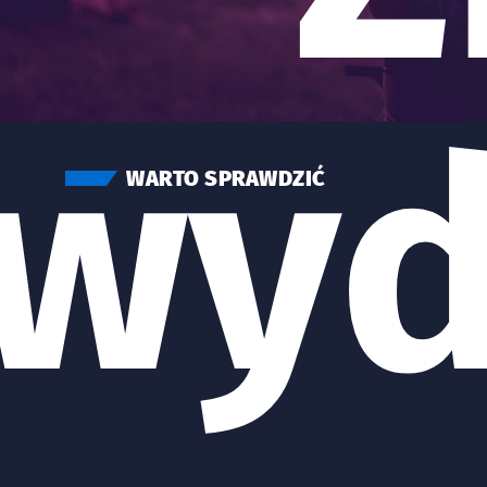
wyd
WARTO SPRAWDZIĆ
Znalezione wydarzenia