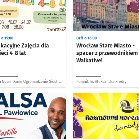
 o 15:00
Dziś o 16:00
kacyjne Zajęcia dla
Wrocław Stare Miasto -
ieci 4-8 lat
spacer z przewodnikiem
Walkative!
 Notre Dame/Zgromadzenie Sióstr
Pomnik hr. Aleksandra Fredry
olnych de Notre Dame