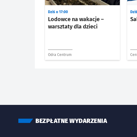
Dziś o 17:00
Dziś
Lodowce na wakacje –
Sa
warsztaty dla dzieci
Odra Centrum
Cen
Paw
BEZPŁATNE WYDARZENIA