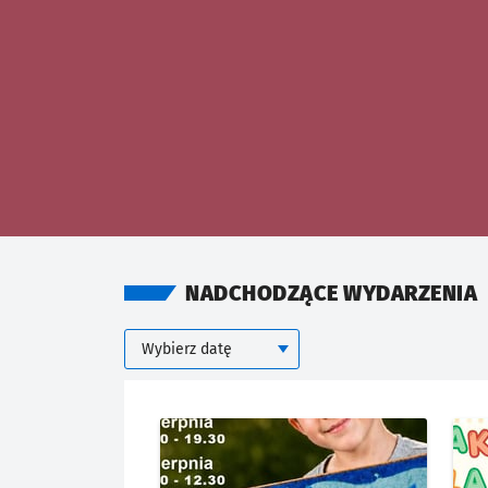
NADCHODZĄCE WYDARZENIA
Kalendarium
Wybierz datę
KIEDY
Znalezione wydarzenia