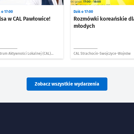
 o 17:00
Dziś o 17:00
lsa w CAL Pawłowice!
Rozmówki koreańskie dl
młodych
trum Aktywności Lokalnej (CAL)
CAL Strachocin-Swojczyce-Wojnów
łowice
Zobacz wszystkie wydarzenia