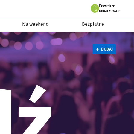
Powietrze
roclaw.pl podserwis: Wydarzen
we Wrocławiu
umiarkowane
Na weekend
Bezpłatne
+
DODAJ
dź