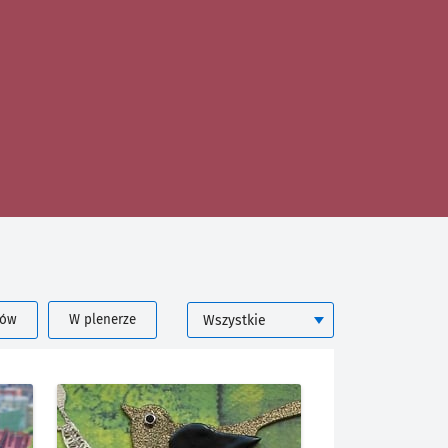
KATEGORIA
rów
W plenerze