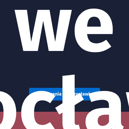
we
ocła
Wydarzenia we Wrocławiu