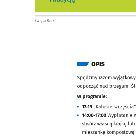
Święto Rzeki
OPIS
Spędźmy razem wyjątkowy d
odpocząć nad brzegami Ślę
W programie:
13:15
„Kalosze szczęścia”
14:00-17:00
Wyplatanie w
stwórz własną krajkę lub
mieszankę kompostową dla