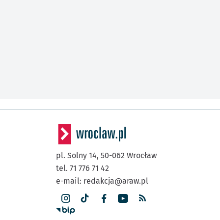
pl. Solny 14,
50-062
Wrocław
tel. 71 776 71 42
e-mail:
redakcja@araw.pl