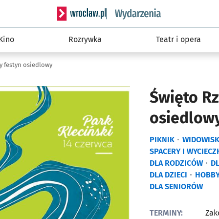
Serwis informacyjny wroclaw.pl podserwis: W
Kino
Rozrywka
Teatr i opera
y festyn osiedlowy
Święto Rz
osiedlow
PIKNIK
WIDOWIS
SPACERY I WYCIECZ
DLA RODZICÓW
D
DLA DZIECI
HOBB
DLA SENIORÓW
TERMINY:
Zak