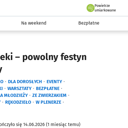
Powietrze
we Wrocławiu
ydarzenia
umiarkowane
Na weekend
Bezpłatne
eki – powolny festyn
y
KO
DLA DOROSŁYCH
EVENTY
KI
WARSZTATY
BEZPŁATNE
LA MŁODZIEŻY
ZE ZWIERZAKIEM
Y
RĘKODZIEŁO
W PLENERZE
ończyło się 14.06.2026 (1 miesiąc temu)