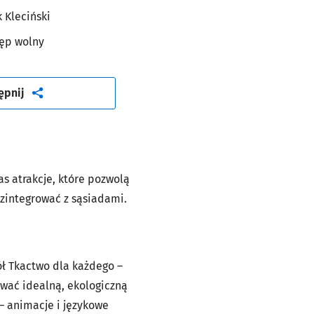
k Kleciński
ęp wolny
artykuł
ępnij
s atrakcje, które pozwolą
zintegrować z sąsiadami.
ł Tkactwo dla każdego –
ować idealną, ekologiczną
 – animacje i językowe