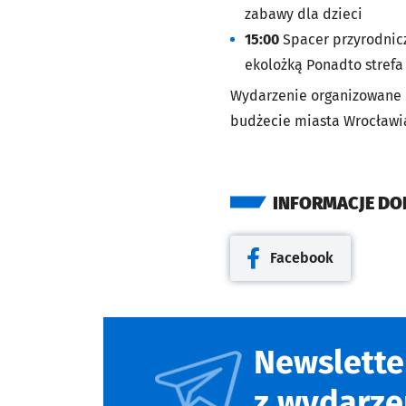
zabawy dla dzieci
15:00
Spacer przyrodnicz
ekolożką Ponadto strefa
Wydarzenie organizowane
budżecie miasta Wrocławia
INFORMACJE D
Facebook
Otwiera się w nowej kar
Newslette
z wydarze