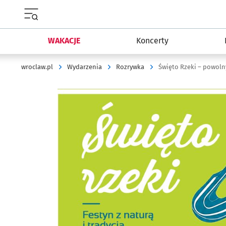
Menu główne portalu wroclaw.pl
WAKACJE
Koncerty
wroclaw.pl
Wydarzenia
Rozrywka
Święto Rzeki – powoln
Kliknij, aby powiększyć