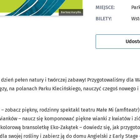
MIEJSCE:
Par
Bartosz Kuryłło
BILETY:
Wst
Udost
zień pełen natury i twórczej zabawy! Przygotowaliśmy dla Wa
zy, na polanach Parku Klecińskiego, nauczyć czegoś nowego i 
 – zobacz piękny, rodzinny spektakl teatru Małe Mi (amfiteatr)
ianków – naucz się komponować piękne wianki z kwiatów i zió
 kolorową bransoletkę Eko-Zakątek – dowiedz się, jak przygot
 swojej rośliny i zabierz ją do domu Angielski z Early Stage