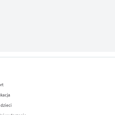
rt
kacja
 dzieci