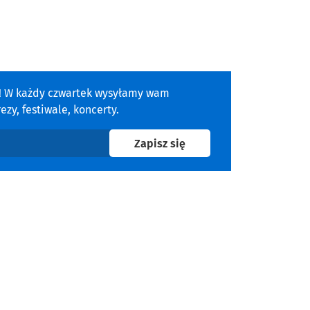
a! W każdy czwartek wysyłamy wam
zy, festiwale, koncerty.
na newsletter
Zapisz się