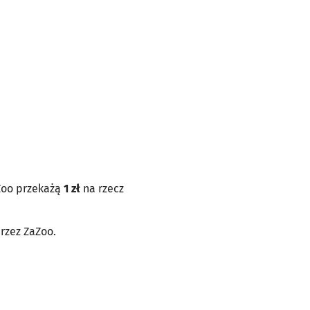
aZoo przekażą
1 zł
na rzecz
przez ZaZoo.