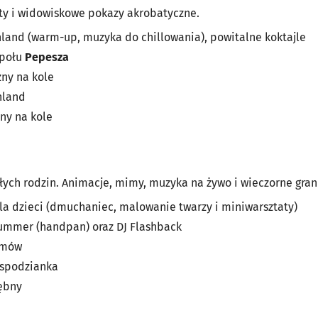
ety i widowiskowe pokazy akrobatyczne.
hland (warm-up, muzyka do chillowania), powitalne koktajle
społu
Pepesza
ny na kole
hland
ny na kole
ałych rodzin. Animacje, mimy, muzyka na żywo i wieczorne gran
la dzieci (dmuchaniec, malowanie twarzy i miniwarsztaty)
ummer (handpan) oraz DJ Flashback
imów
espodzianka
bębny