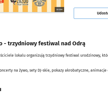
za zoo
Udost
o - trzydniowy festiwal nad Odrą
ściciele lokalu organizują trzydniowy festiwal urodzinowy, kt
oncerty na żywo, sety DJ-skie, pokazy akrobatyczne, animacje d
u