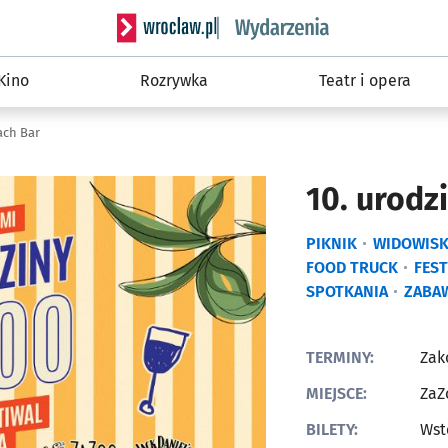
Serwis informacyjny wroclaw.pl podserwis: W
Kino
Rozrywka
Teatr i opera
ach Bar
10. urodz
PIKNIK
WIDOWIS
FOOD TRUCK
FES
SPOTKANIA
ZABA
TERMINY:
Zak
MIEJSCE:
ZaZ
BILETY:
Wst