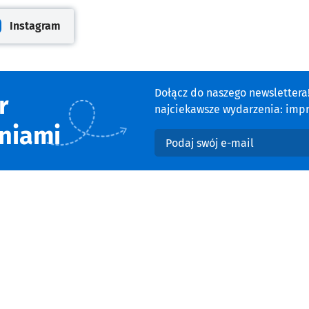
Instagram
cie
iera się w nowej karcie
Dołącz do naszego newsletter
r
najciekawsze wydarzenia: impre
niami
Podaj swój e-mail