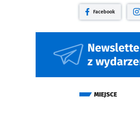
Facebook
Otwiera się w nowej kar
Otw
Newslette
z wydarze
MIEJSCE