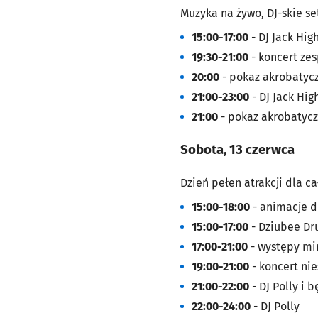
Muzyka na żywo, DJ-skie s
15:00-17:00
- DJ Jack Hig
19:30-21:00
- koncert ze
20:00
- pokaz akrobatycz
21:00-23:00
- DJ Jack Hig
21:00
- pokaz akrobatycz
Sobota, 13 czerwca
Dzień pełen atrakcji dla c
15:00-18:00
- animacje d
15:00-17:00
- Dziubee Dr
17:00-21:00
- występy m
19:00-21:00
- koncert ni
21:00-22:00
- DJ Polly i 
22:00-24:00
- DJ Polly