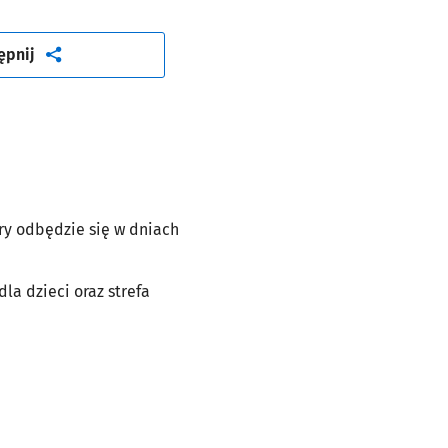
artykuł
ępnij
óry odbędzie się w dniach
la dzieci oraz strefa