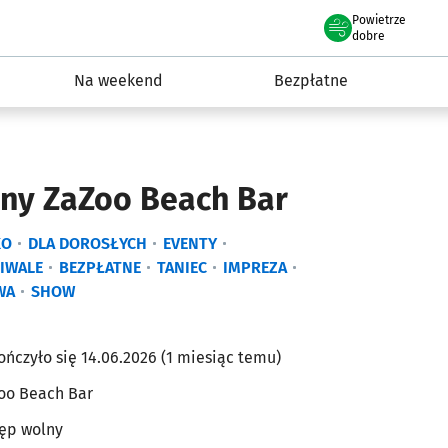
Powietrze
we Wrocławiu
ydarzenia
dobre
Na weekend
Bezpłatne
iny ZaZoo Beach Bar
KO
DLA DOROSŁYCH
EVENTY
TIWALE
BEZPŁATNE
TANIEC
IMPREZA
WA
SHOW
ończyło się 14.06.2026 (1 miesiąc temu)
oo Beach Bar
ęp wolny