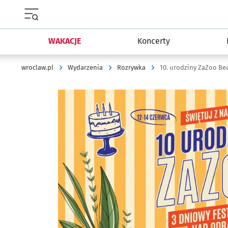
Menu główne portalu wroclaw.pl
WAKACJE
Koncerty
wroclaw.pl
Wydarzenia
Rozrywka
10. urodziny ZaZoo Be
Kliknij, aby powiększyć