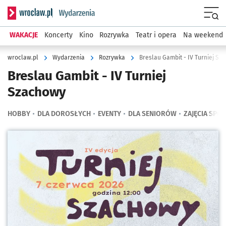
Serwis informacyjny wroclaw.pl podserwis: Wydarzenia
Menu
WAKACJE
Koncerty
Kino
Rozrywka
Teatr i opera
Na weekend
wroclaw.pl
Wydarzenia
Rozrywka
Breslau Gambit - IV Turniej Sz
Breslau Gambit - IV Turniej
Szachowy
HOBBY
DLA DOROSŁYCH
EVENTY
DLA SENIORÓW
ZAJĘCIA SPO
Kliknij, aby powiększyć