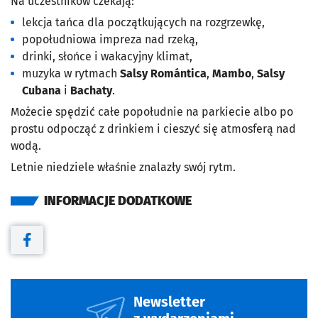
Na uczestników czekają:
lekcja tańca dla początkujących na rozgrzewkę,
popołudniowa impreza nad rzeką,
drinki, słońce i wakacyjny klimat,
muzyka w rytmach
Salsy Romántica
,
Mambo
,
Salsy
Cubana
i
Bachaty
.
Możecie spędzić całe popołudnie na parkiecie albo po
prostu odpocząć z drinkiem i cieszyć się atmosferą nad
wodą.
Letnie niedziele właśnie znalazły swój rytm.
INFORMACJE DODATKOWE
Otwiera się w nowej karcie
Newsletter