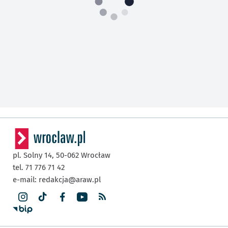
pl. Solny 14,
50-062
Wrocław
tel. 71 776 71 42
e-mail:
redakcja@araw.pl