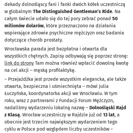
dekady dolnośląscy fani i fanki dwóch kółek uczestniczą
w globalnym
The Distinguished Gentleman’s Ride
. Na
całym świecie udało się do tej pory zebrać ponad
50
milionów dolarów
, które przeznaczono na działania
wspierające zdrowie psychiczne mężczyzn oraz badania
dotyczące chorób prostaty.
Wrocławska parada jest bezpłatna i otwarta dla
wszystkich chętnych. Zapisy odbywają się poprzez stronę:
link do strony
Tam można również wpłacić dowolną kwotę
na cel akcji – męską profilaktykę.
– Przejażdżka jest przede wszystkim elegancka, ale także
otwarta, bezpieczna i uśmiechnięta – mówi Julia
Łuczyńska, koordynatorka akcji we Wrocławiu. W tym
roku, wraz z partnerami z Fundacji Forum Mężczyzn,
nadaliśmy wydarzeniu lokalną nazwę –
Dolnośląski Rajd
z Klasą
. Wrocław uczestniczy w Rajdzie już od
13 lat
, a
obecnie jest trzecim największym wydarzeniem tego
cyklu w Polsce pod względem liczby uczestników –