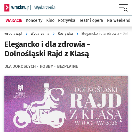
Serwis informacyjny wroclaw.pl podserwis: Wydarzenia
Menu
WAKACJE
Koncerty
Kino
Rozrywka
Teatr i opera
Na weekend
wroclaw.pl
Wydarzenia
Rozrywka
Elegancko i dla zdrowia - Dolno
Elegancko i dla zdrowia -
Dolnośląski Rajd z Klasą
DLA DOROSŁYCH
HOBBY
BEZPŁATNE
Kliknij, aby powiększyć