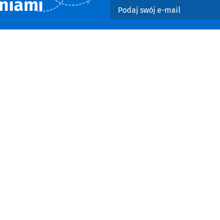
niami
Podaj swój e-mail