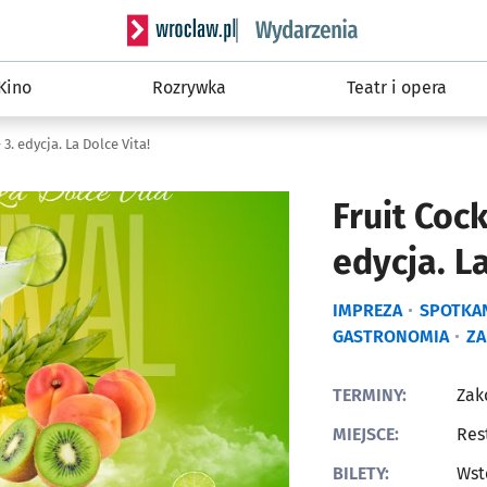
Serwis informacyjny wroclaw.pl podserwis: W
Kino
Rozrywka
Teatr i opera
 3. edycja. La Dolce Vita!
Fruit Cock
edycja. La
IMPREZA
SPOTKA
GASTRONOMIA
Z
TERMINY:
Zak
MIEJSCE:
Res
BILETY:
Wst