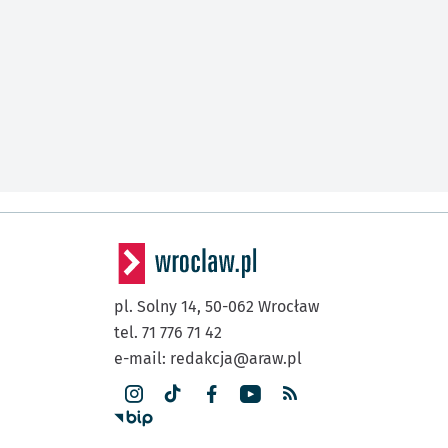
pl. Solny 14,
50-062
Wrocław
tel. 71 776 71 42
e-mail:
redakcja@araw.pl