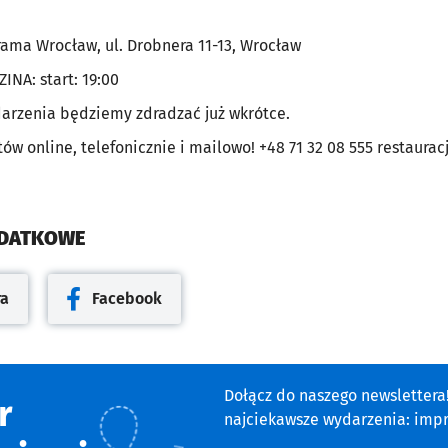
ama Wrocław, ul. Drobnera 11-13, Wrocław
INA: start: 19:00
darzenia będziemy zdradzać już wkrótce.
w online, telefonicznie i mailowo! +48 71 32 08 555
restaura
ODATKOWE
ra
Facebook
cie
Otwiera się w nowej karcie
Dołącz do naszego newsletter
r
najciekawsze wydarzenia: impre