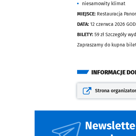
niesamowity klimat
MIEJSCE:
Restauracja Panor
DATA:
12 czerwca 2026 GODZ
BILETY:
59 zł Szczegóły wy
Zapraszamy do kupna biletó
INFORMACJE D
Strona organizato
Otwiera się w nowej kar
Newslette