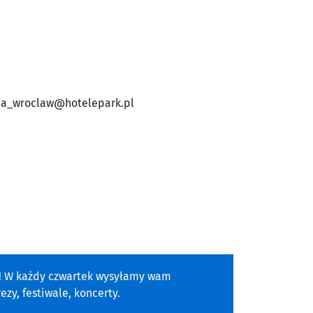
cja_wroclaw@hotelepark.pl
a! W każdy czwartek wysyłamy wam
zy, festiwale, koncerty.