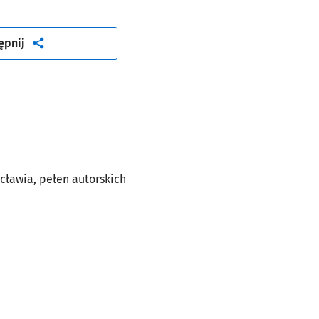
artykuł
ępnij
ławia, pełen autorskich