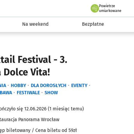
Powietrze
we Wrocławiu
ydarzenia
umiarkowane
Na weekend
Bezpłatne
tail Festival - 3.
 Dolce Vita!
NIA
HOBBY
DLA DOROSŁYCH
EVENTY
ABAWA
FESTIWALE
SHOW
ończyło się 12.06.2026 (1 miesiąc temu)
tauracja Panorama Wrocław
ęp biletowany
/ Cena biletu od 59zł