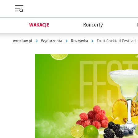
Menu główne portalu wroclaw.pl
WAKACJE
Koncerty
wroclaw.pl
Wydarzenia
Rozrywka
Fruit Cocktail Festival -
Kliknij, aby powiększyć