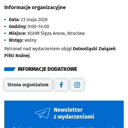
Informacje organizacyjne
Data:
23 maja 2026
Godziny:
9:00–14:00
Miejsce:
KGHM Ślęza Arena, Wrocław
Wstęp:
wolny
Patronat nad wydarzeniem objął
Dolnośląski Związek
Piłki Nożnej
.
INFORMACJE DODATKOWE
Strona organizatora
Otwiera się w nowej karcie
Otwiera się w nowej karcie
Otwiera się w nowej kar
Newsletter
z wydarzeniami