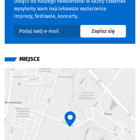
Dołącz do naszego newslettera! W każdy czwartek
wysyłamy wam najciekawsze wydarzenia:
imprezy, festiwale, koncerty.
na newslet
Zapisz się
Podaj swój e-mail
MIEJSCE