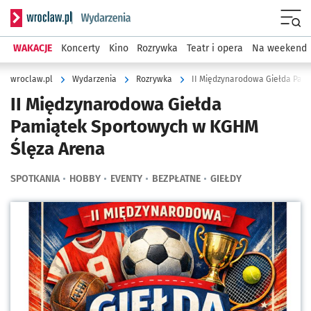
Serwis informacyjny wroclaw.pl podserwis: Wydarzenia
Menu
WAKACJE
Koncerty
Kino
Rozrywka
Teatr i opera
Na weekend
wroclaw.pl
Wydarzenia
Rozrywka
II Międzynarodowa Giełda Pam
II Międzynarodowa Giełda
Pamiątek Sportowych w KGHM
Ślęza Arena
SPOTKANIA
HOBBY
EVENTY
BEZPŁATNE
GIEŁDY
Kliknij, aby powiększyć