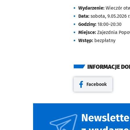
Wydarzenie:
Wieczór ot
Data:
sobota, 9.05.2026 r
Godziny:
18:00–20:30
Miejsce:
Zajezdnia Popow
Wstęp:
bezpłatny
INFORMACJE D
Facebook
Otwiera się w nowej kar
Newslette