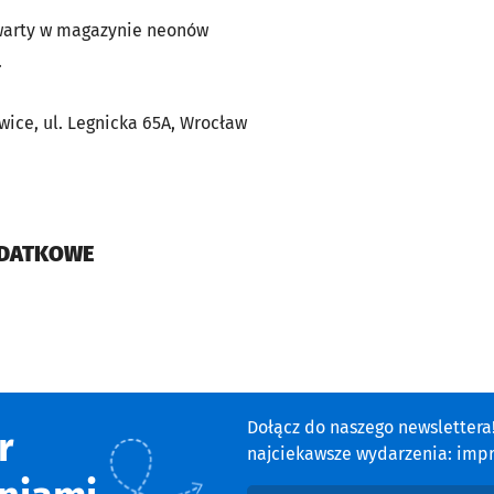
warty w magazynie neonów
.
ice, ul. Legnicka 65A, Wrocław
ODATKOWE
cie
Dołącz do naszego newsletter
r
najciekawsze wydarzenia: impre