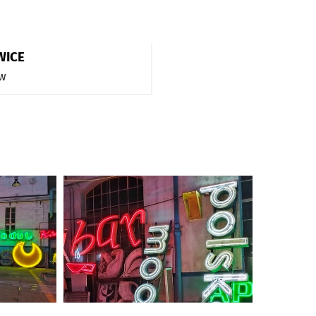
WICE
w
Kliknij, aby powiększyć