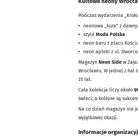
Kultowe neony Wrocła
Podczas wydarzenia „Kroko
neonowa „kura” z dawny
szyld
Moda Polska
neon baru z placu Kości
neon apteki z ul. Dworc
Magazyn
Neon Side
w Zajez
Wrocławiu. W jednej z hal
25 lat.
Cała kolekcja liczy około
9
świeci, a kolejne są sukc
Na co dzień magazyn nie je
wyjątkowej okazji.
Informacje organizacy