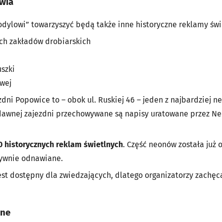
wia
dylowi” towarzyszyć będą także inne historyczne reklamy świe
ch zakładów drobiarskich
uszki
owej
dni Popowice to – obok ul. Ruskiej 46 – jeden z najbardziej
 dawnej zajezdni przechowywane są napisy uratowane przez Ne
0 historycznych reklam świetlnych
. Część neonów została już
esywnie odnawiane.
st dostępny dla zwiedzających, dlatego organizatorzy zachęcaj
jne