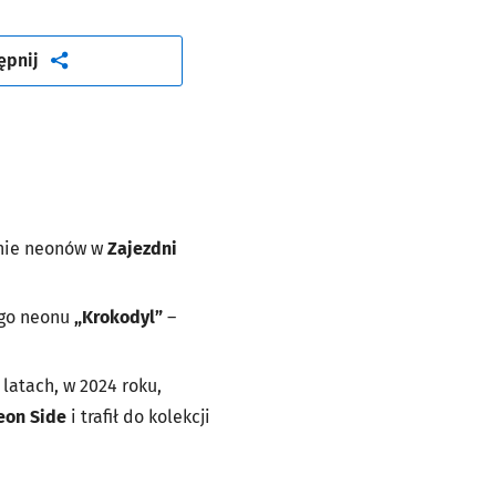
artykuł
ępnij
ynie neonów w
Zajezdni
ego neonu
„Krokodyl”
–
 latach, w 2024 roku,
eon Side
i trafił do kolekcji