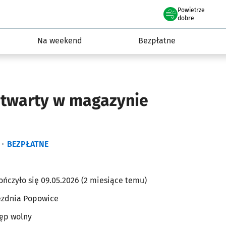
Powietrze
we Wrocławiu
ydarzenia
dobre
Na weekend
Bezpłatne
otwarty w magazynie
BEZPŁATNE
ończyło się 09.05.2026 (2 miesiące temu)
ezdnia Popowice
ęp wolny