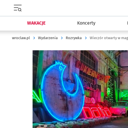
Menu główne portalu wroclaw.pl
WAKACJE
Koncerty
wroclaw.pl
Wydarzenia
Rozrywka
Wieczór otwarty w ma
Kliknij, aby powiększyć