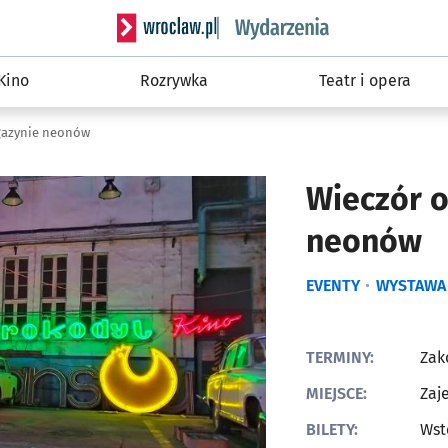
Serwis informacyjny wroclaw.pl podserwis: W
Kino
Rozrywka
Teatr i opera
gazynie neonów
Wieczór 
neonów
EVENTY
WYSTAWA
TERMINY:
Zak
MIEJSCE:
Zaj
BILETY:
Wst