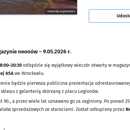
materiały organizatora
Udost
azynie neonów – 9.05.2026 r.
8:00–20:30
odbędzie się wyjątkowy wieczór otwarty w magaz
iej 65A
we Wrocławiu.
rzenia będzie pierwsza publiczna prezentacja odrestaurowan
sklepu z galanterią skórzaną z placu Legionów.
t 90., a przez wiele lat uznawano go za zaginiony. Po ponad 25
rwisów sprzedażowych ze starociami. Został odkupiony przez
N