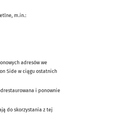
tlne, m.in.:
 neonowych adresów we
on Side w ciągu ostatnich
 odrestaurowana i ponownie
ą do skorzystania z tej