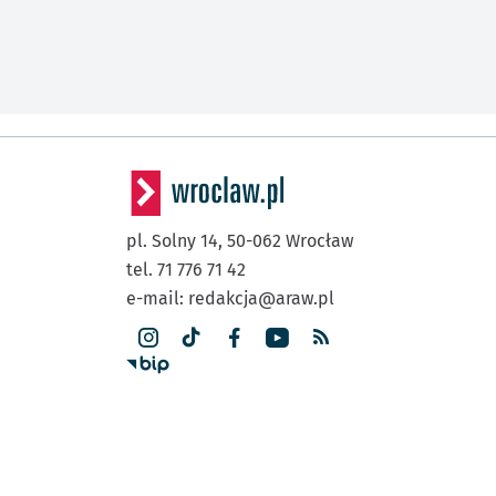
pl. Solny 14,
50-062
Wrocław
tel. 71 776 71 42
e-mail:
redakcja@araw.pl