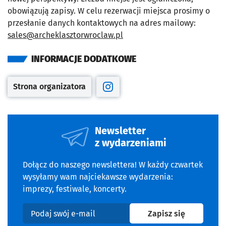
obowiązują zapisy. W celu rezerwacji miejsca prosimy o
przesłanie danych kontaktowych na adres mailowy:
sales@archeklasztorwroclaw.pl
INFORMACJE DODATKOWE
Strona organizatora
Otwiera się w nowej karcie
Otwiera się w nowej karcie
Newsletter
z wydarzeniami
Dołącz do naszego newslettera! W każdy czwartek
wysyłamy wam najciekawsze wydarzenia:
imprezy, festiwale, koncerty.
na newslet
Zapisz się
Podaj swój e-mail