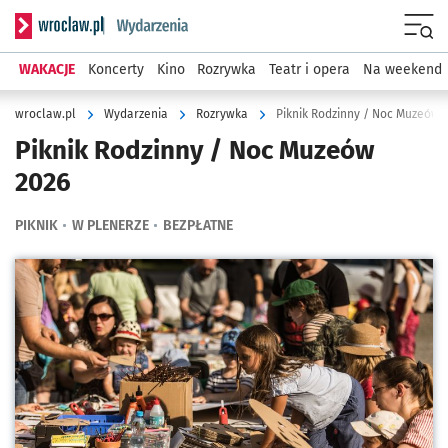
Serwis informacyjny wroclaw.pl podserwis: Wydarzenia
Menu
WAKACJE
Koncerty
Kino
Rozrywka
Teatr i opera
Na weekend
wroclaw.pl
Wydarzenia
Rozrywka
Piknik Rodzinny / Noc Muzeów 
Piknik Rodzinny / Noc Muzeów
2026
PIKNIK
W PLENERZE
BEZPŁATNE
Kliknij, aby powiększyć