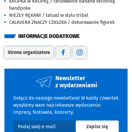
KROPKA W KROPKĘ / tatuowanie banana techniką
handpoke
NIEZŁY RĘKAW! / tatuaż w stylu tribal
CALAVERA ZNACZY CZASZKA / dekorowanie figurek
INFORMACJE DODATKOWE
Strona organizatora
Otwiera się w nowej karcie
Otwiera się w nowej karcie
Otwiera się w nowej kar
Newsletter
z wydarzeniami
Dołącz do naszego newslettera! W każdy czwartek
wysyłamy wam najciekawsze wydarzenia:
imprezy, festiwale, koncerty.
na newslet
Zapisz się
Podaj swój e-mail