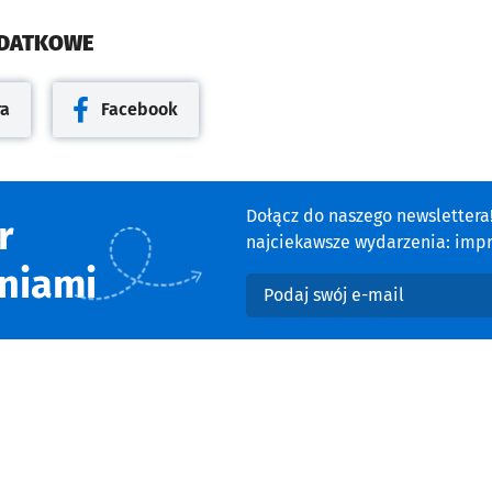
ODATKOWE
ra
Facebook
cie
Otwiera się w nowej karcie
Dołącz do naszego newsletter
r
najciekawsze wydarzenia: impre
niami
Podaj swój e-mail