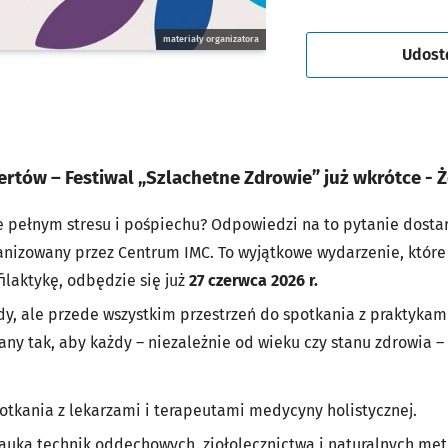
materiały organizatora
Udost
rtów – Festiwal „Szlachetne Zdrowie” już wkrótce - Ż
ie pełnym stresu i pośpiechu? Odpowiedzi na to pytanie dost
ganizowany przez Centrum IMC. To wyjątkowe wydarzenie, któr
filaktykę, odbędzie się już
27 czerwca 2026 r.
ady, ale przede wszystkim przestrzeń do spotkania z praktykam
ny tak, aby każdy – niezależnie od wieku czy stanu zdrowia – z
otkania z lekarzami i terapeutami medycyny holistycznej.
auka technik oddechowych, ziołolecznictwa i naturalnych me