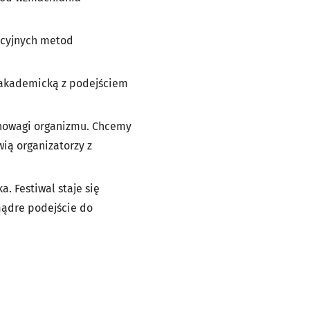
acyjnych metod
ę akademicką z podejściem
ównowagi organizmu. Chcemy
ią organizatorzy z
. Festiwal staje się
ądre podejście do