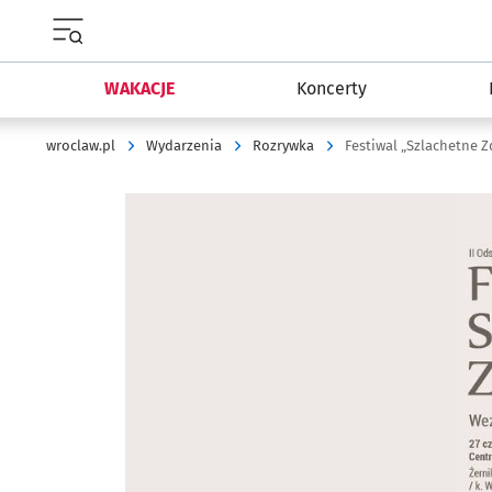
Menu główne portalu wroclaw.pl
WAKACJE
Koncerty
wroclaw.pl
Wydarzenia
Rozrywka
Festiwal „Szlachetne 
Kliknij, aby powiększyć