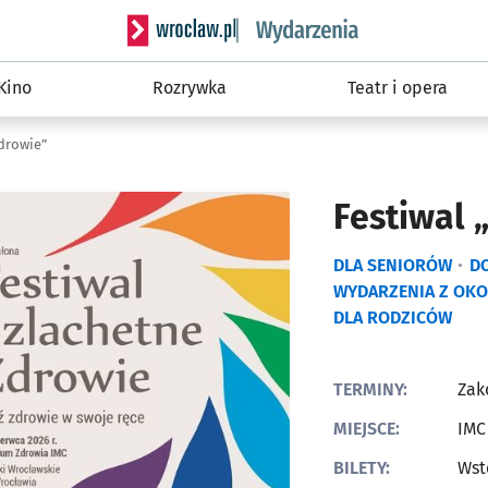
Serwis informacyjny wroclaw.pl podserwis: W
Kino
Rozrywka
Teatr i opera
Zdrowie”
Festiwal 
DLA SENIORÓW
DO
WYDARZENIA Z OKO
DLA RODZICÓW
TERMINY:
Zak
MIEJSCE:
IMC
BILETY:
Wst