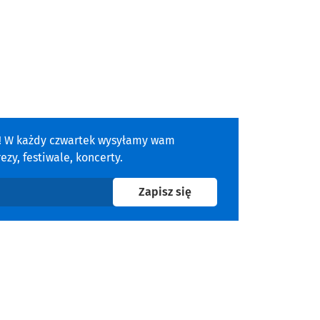
a! W każdy czwartek wysyłamy wam
zy, festiwale, koncerty.
na newsletter
Zapisz się