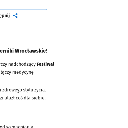
artykuł
ępnij
erniki Wrocławskie!
arczy nadchodzący
Festiwal
e łączy medycynę
i zdrowego stylu życia.
nalazł coś dla siebie.
tod wzmacniania