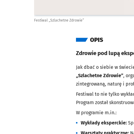
Festiwal „Szlachetne Zdrowie”
OPIS
Zdrowie pod lupą ekspe
Jak dbać o siebie w świec
„Szlachetne Zdrowie”
, or
zintegrowaną, naturę i pro
Festiwal to nie tylko wykł
Program został skonstruowa
W programie m.in.:
Wykłady eksperckie:
Sp
Warsztaty praktyczne:
N