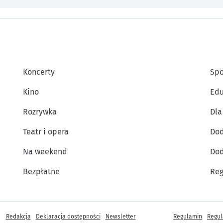
Koncerty
Spo
Kino
Edu
Rozrywka
Dla
Teatr i opera
Dod
Na weekend
Dod
Bezpłatne
Reg
Inne informacje
Redakcja
Deklaracja dostępności
Newsletter
Regulamin
Regul