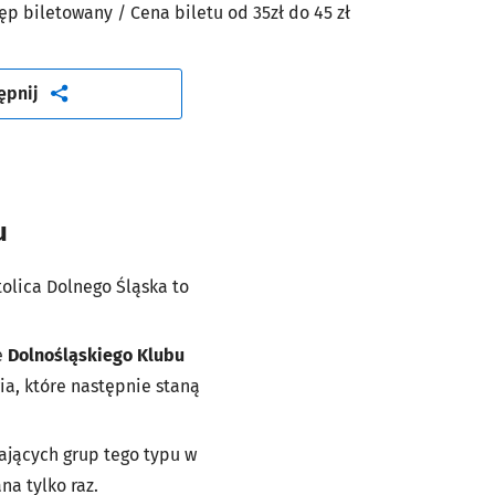
ęp biletowany
/ Cena biletu od 35zł
do 45 zł
artykuł
ępnij
u
olica Dolnego Śląska to
e
Dolnośląskiego Klubu
a, które następnie staną
ających grup tego typu w
na tylko raz.