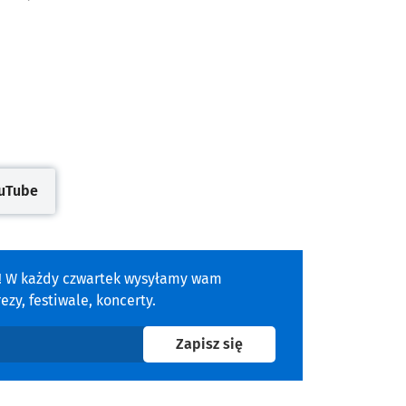
uTube
się w nowej karcie
a! W każdy czwartek wysyłamy wam
zy, festiwale, koncerty.
na newsletter
Zapisz się