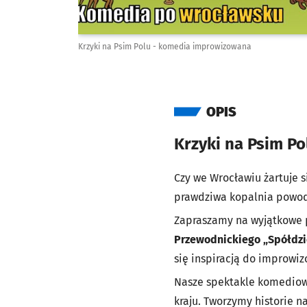
Krzyki na Psim Polu - komedia improwizowana
OPIS
Krzyki na Psim P
Czy we Wrocławiu żartuje s
prawdziwa kopalnia powo
Zapraszamy na wyjątkowe 
Przewodnickiego „Spółdzi
się inspiracją do improwi
Nasze spektakle komediowe
kraju. Tworzymy historie n