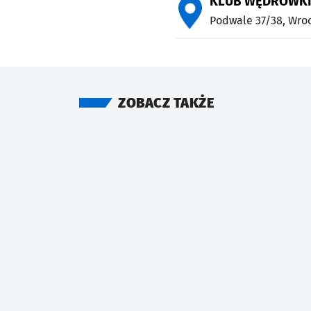
KLUB WĘDRÓWKI
Podwale 37/38,
Wro
ZOBACZ TAKŻE