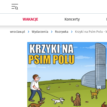
Menu główne portalu wroclaw.pl
WAKACJE
Koncerty
wroclaw.pl
Wydarzenia
Rozrywka
Krzyki na Psim Polu 
Kliknij, aby powiększyć