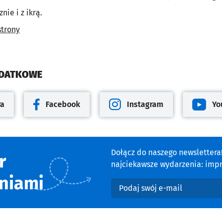
nie i z ikrą.
strony
ODATKOWE
ra
Facebook
Instagram
Yo
cie
Otwiera się w nowej karcie
Otwiera się w nowej karcie
Otwiera 
Dołącz do naszego newsletter
r
najciekawsze wydarzenia: impre
niami
Podaj swój e-mail