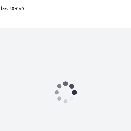
cław
50-040