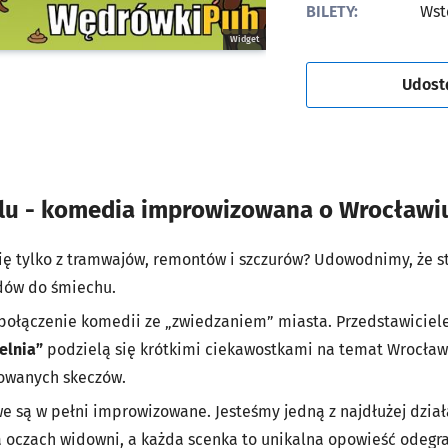
BILETY:
Wst
Widget
Udost
olu - komedia improwizowana o Wrocławi
ię tylko z tramwajów, remontów i szczurów? Udowodnimy, że st
dów do śmiechu.
połączenie komedii ze „zwiedzaniem” miasta. Przedstawiciel
elnia”
podzielą się krótkimi ciekawostkami na temat Wrocławi
zowanych skeczów.
 są w pełni improwizowane. Jesteśmy jedną z najdłużej dział
a oczach widowni, a każda scenka to unikalna opowieść odegra