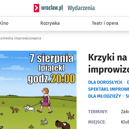
Serwis informacyjny wroclaw.pl podserwis: W
Kino
Rozrywka
Teatr i opera
- komedia improwizowana
Krzyki na
improwi
DLA DOROSŁYCH
SPEKTAKL IMPROW
DLA MŁODZIEŻY
S
TERMINY:
Zak
MIEJSCE:
Klu