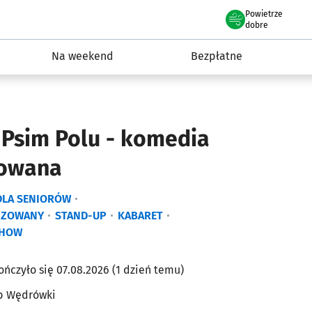
Powietrze
we Wrocławiu
ydarzenia
dobre
Na weekend
Bezpłatne
 Psim Polu - komedia
zowana
DLA SENIORÓW
IZOWANY
STAND-UP
KABARET
HOW
ończyło się 07.08.2026 (1 dzień temu)
b Wędrówki