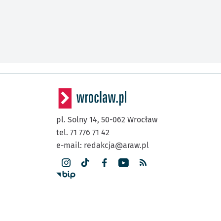
pl. Solny 14,
50-062
Wrocław
tel. 71 776 71 42
e-mail:
redakcja@araw.pl