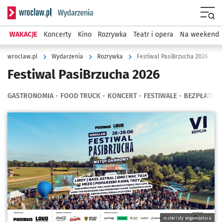
Serwis informacyjny wroclaw.pl podserwis: Wydarzenia
Menu
WAKACJE
Koncerty
Kino
Rozrywka
Teatr i opera
Na weekend
wroclaw.pl
Wydarzenia
Rozrywka
Festiwal PasiBrzucha 2026
Festiwal PasiBrzucha 2026
GASTRONOMIA
FOOD TRUCK
KONCERT
FESTIWALE
BEZPŁATNE
Kliknij, aby powiększyć
materiały organizatora