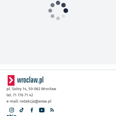
pl. Solny 14,
50-062
Wrocław
tel. 71 776 71 42
e-mail:
redakcja@araw.pl