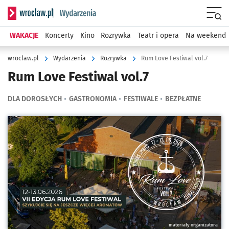
Serwis informacyjny wroclaw.pl podserwis: Wydarzenia
Menu
WAKACJE
Koncerty
Kino
Rozrywka
Teatr i opera
Na weekend
wroclaw.pl
Wydarzenia
Rozrywka
Rum Love Festiwal vol.7
Rum Love Festiwal vol.7
DLA DOROSŁYCH
GASTRONOMIA
FESTIWALE
BEZPŁATNE
Kliknij, aby powiększyć
materiały organizatora