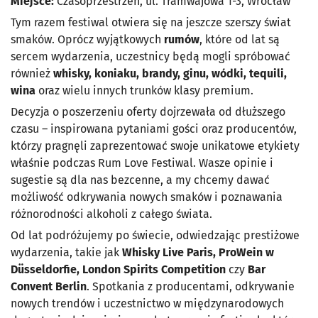
Miejsce:
Czasoprzestrzeń, ul. Tramwajowa 1-3, Wrocław
Tym razem festiwal otwiera się na jeszcze szerszy świat
smaków. Oprócz wyjątkowych
rumów
, które od lat są
sercem wydarzenia, uczestnicy będą mogli spróbować
również
whisky, koniaku, brandy, ginu, wódki, tequili,
wina
oraz wielu innych trunków klasy premium.
Decyzja o poszerzeniu oferty dojrzewała od dłuższego
czasu – inspirowana pytaniami gości oraz producentów,
którzy pragnęli zaprezentować swoje unikatowe etykiety
właśnie podczas Rum Love Festiwal. Wasze opinie i
sugestie są dla nas bezcenne, a my chcemy dawać
możliwość odkrywania nowych smaków i poznawania
różnorodności alkoholi z całego świata.
Od lat podróżujemy po świecie, odwiedzając prestiżowe
wydarzenia, takie jak
Whisky Live Paris, ProWein w
Düsseldorfie, London Spirits Competition
czy
Bar
Convent Berlin
. Spotkania z producentami, odkrywanie
nowych trendów i uczestnictwo w międzynarodowych