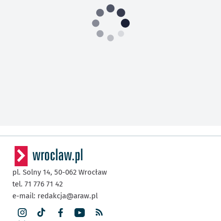
pl. Solny 14,
50-062
Wrocław
tel. 71 776 71 42
e-mail:
redakcja@araw.pl