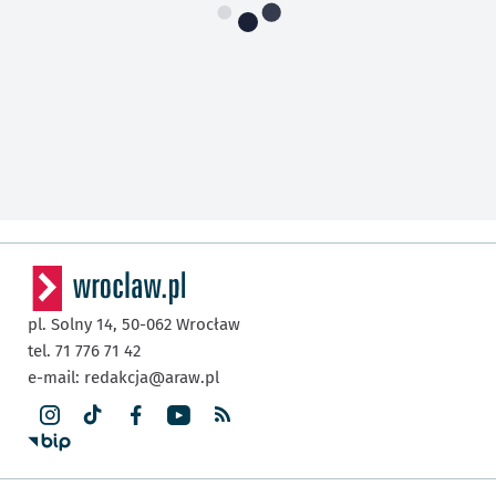
pl. Solny 14,
50-062
Wrocław
tel. 71 776 71 42
e-mail:
redakcja@araw.pl