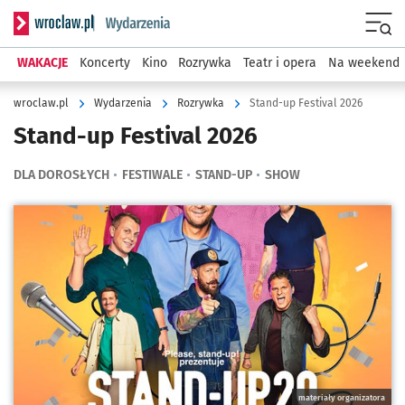
Serwis informacyjny wroclaw.pl podserwis: Wydarzenia
Menu
WAKACJE
Koncerty
Kino
Rozrywka
Teatr i opera
Na weekend
wroclaw.pl
Wydarzenia
Rozrywka
Stand-up Festival 2026
Stand-up Festival 2026
DLA DOROSŁYCH
FESTIWALE
STAND-UP
SHOW
Kliknij, aby powiększyć
materiały organizatora