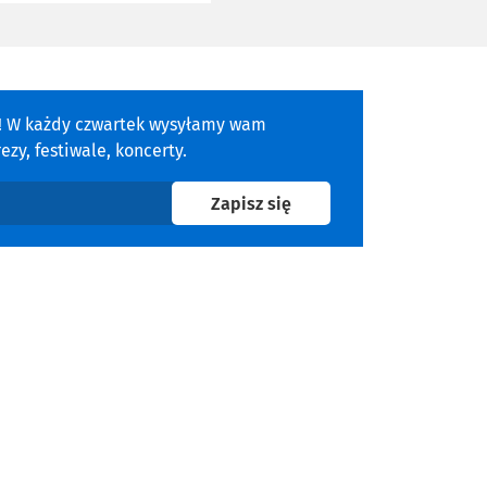
a! W każdy czwartek wysyłamy wam
zy, festiwale, koncerty.
na newsletter
Zapisz się