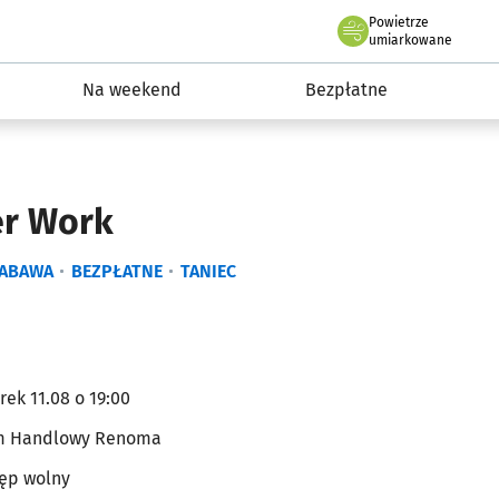
Powietrze
we Wrocławiu
ydarzenia
umiarkowane
Na weekend
Bezpłatne
er Work
ABAWA
BEZPŁATNE
TANIEC
rek 11.08 o 19:00
 Handlowy Renoma
ęp wolny