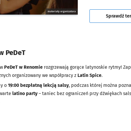
materiały organizatora
Sprawdź te
 w PeDeT
 w
PeDeT w Renomie
rozgrzewają gorące latynoskie rytmy! Z
znych organizowany we współpracy z
Latin Spice
.
my o
19:00 bezpłatną lekcją salsy
, podczas której można pozn
twarte
latino party
– taniec bez ograniczeń przy dźwiękach sal