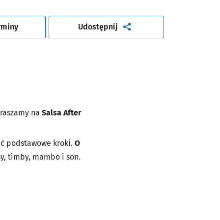
artykuł
rminy
Udostępnij
apraszamy na
Salsa After
ać podstawowe kroki.
O
sy, timby, mambo i son.