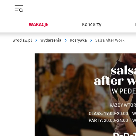
Menu główne portalu wroclaw.pl
WAKACJE
Koncerty
wroclaw.pl
Wydarzenia
Rozrywka
Salsa After Work
Kliknij, aby powiększyć