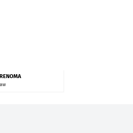
 RENOMA
ław