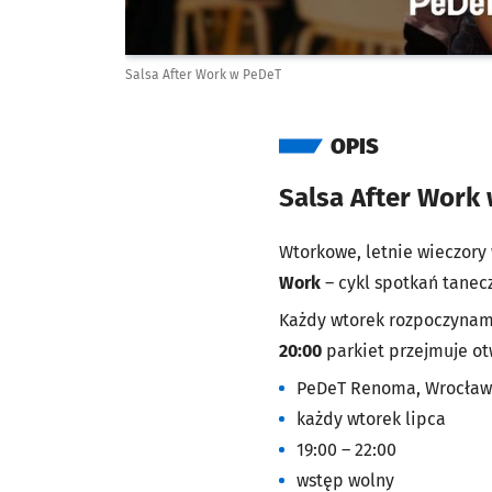
Salsa After Work w PeDeT
OPIS
Salsa After Work
Wtorkowe, letnie wieczory
Work
– cykl spotkań tanec
Każdy wtorek rozpoczyna
20:00
parkiet przejmuje o
PeDeT Renoma, Wrocław
każdy wtorek lipca
19:00 – 22:00
wstęp wolny