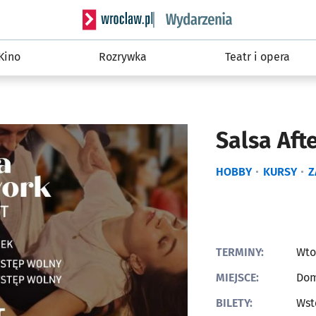
Serwis informacyjny wroclaw.pl podserwis: W
Kino
Rozrywka
Teatr i opera
Salsa Aft
HOBBY
KURSY
Z
TERMINY:
Wto
MIEJSCE:
Dom
BILETY:
Wst