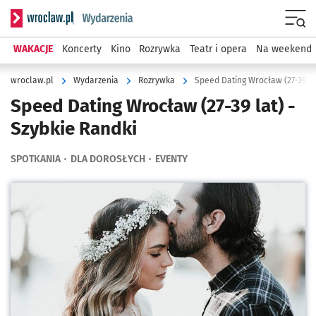
Serwis informacyjny wroclaw.pl podserwis: Wydarzenia
Menu
WAKACJE
Koncerty
Kino
Rozrywka
Teatr i opera
Na weekend
wroclaw.pl
Wydarzenia
Rozrywka
Speed Dating Wrocław (27-39 la
Speed Dating Wrocław (27-39 lat) -
Szybkie Randki
SPOTKANIA
DLA DOROSŁYCH
EVENTY
Kliknij, aby powiększyć