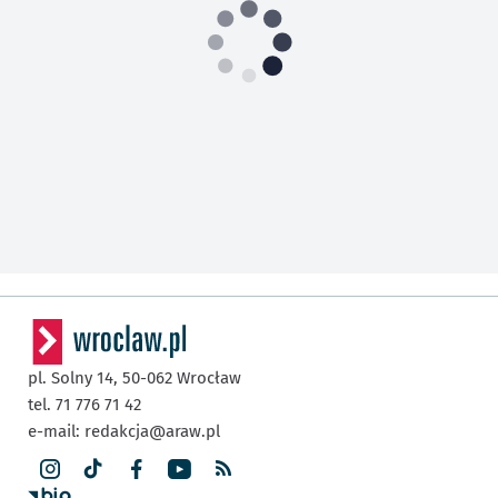
pl. Solny 14,
50-062
Wrocław
tel. 71 776 71 42
e-mail:
redakcja@araw.pl