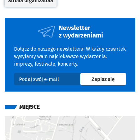
Strona organizatora
Otwiera się w nowej karcie
Newsletter
z wydarzeniami
Dołącz do naszego newslettera! W każdy czwartek
wysyłamy wam najciekawsze wydarzenia:
imprezy, festiwale, koncerty.
na newslet
Zapisz się
Podaj swój e-mail
MIEJSCE