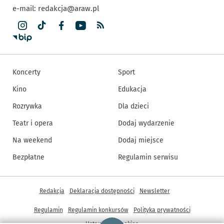
e-mail:
redakcja@araw.pl
Koncerty
Sport
Kino
Edukacja
Rozrywka
Dla dzieci
Teatr i opera
Dodaj wydarzenie
Na weekend
Dodaj miejsce
Bezpłatne
Regulamin serwisu
Inne informacje
Redakcja
Deklaracja dostępności
Newsletter
Regulamin
Regulamin konkursów
Polityka prywatności
Strona główna - wroclaw.pl
Ustawienia cookies