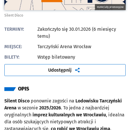
materiały promocyjne
Silent Disco
TERMINY:
Zakończyło się 30.01.2026 (6 miesięcy
temu)
MIEJSCE:
Tarczyński Arena Wrocław
BILETY:
Wstęp biletowany
artykuł
Udostępnij
OPIS
Silent Disco
ponownie zagości na
Lodowisku Tarczyński
Arena
w sezonie
2025/2026
. To jedna z najbardziej
oryginalnych
imprez kulturalnych we Wrocławiu
, idealna
dla osób szukających nietypowych atrakcji i
zastanawiających się,
co robić we Wrocławiu zimą
.