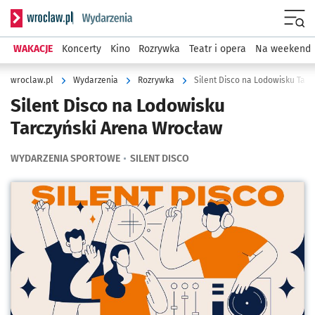
Serwis informacyjny wroclaw.pl podserwis: Wydarzenia
Menu
WAKACJE
Koncerty
Kino
Rozrywka
Teatr i opera
Na weekend
wroclaw.pl
Wydarzenia
Rozrywka
Silent Disco na Lodowisku Tar
Silent Disco na Lodowisku
Tarczyński Arena Wrocław
WYDARZENIA SPORTOWE
SILENT DISCO
Kliknij, aby powiększyć