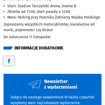
Start: Stadion Tarczyński Arena, brama B
Zbiórka od 11:00, start parady o 12:00
Meta: Parking przy Pomniku Żołnierzy Wojska Polskiego
Zapraszamy wszystkich motocyklistów, niezależnie od
marki, pojemności czy klubu!
Do zobaczenia 11 listopada!
INFORMACJE DODATKOWE
Otwiera się w nowej karcie
Newsletter
z wydarzeniami
Dołącz do naszego newslettera! W każdy czwartek
wysyłamy wam najciekawsze wydarzenia: