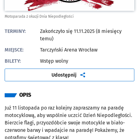
Motoparada z okazji Dnia Niepodległości
TERMINY:
Zakończyło się 11.11.2025 (8 miesięcy
temu)
MIEJSCE:
Tarczyński Arena Wrocław
BILETY:
Wstęp wolny
artykuł
Udostępnij
OPIS
Już 11 listopada po raz kolejny zapraszamy na paradę
motocyklową, aby wspólnie uczcić Dzień Niepodległości.
Bierzcie flagi, przyozdóbcie swoje motocykle w biało-
czerwone barwy i wpadajcie na paradę! Pokażemy, że
potrafimy świętować z klasą!