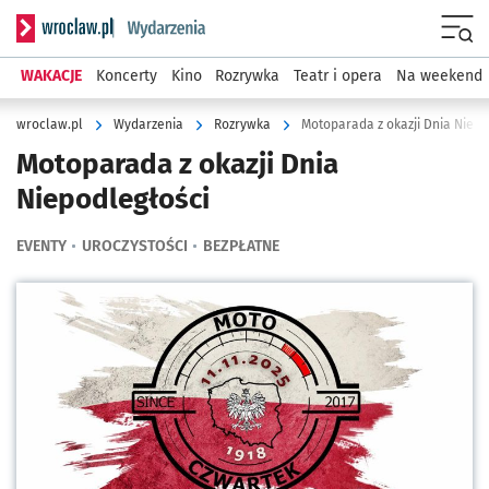
Serwis informacyjny wroclaw.pl podserwis: Wydarzenia
Menu
WAKACJE
Koncerty
Kino
Rozrywka
Teatr i opera
Na weekend
wroclaw.pl
Wydarzenia
Rozrywka
Motoparada z okazji Dnia Niepo
Motoparada z okazji Dnia
Niepodległości
EVENTY
UROCZYSTOŚCI
BEZPŁATNE
Kliknij, aby powiększyć