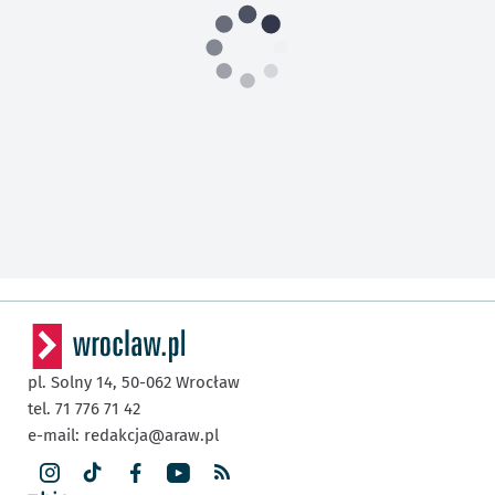
pl. Solny 14,
50-062
Wrocław
tel. 71 776 71 42
e-mail:
redakcja@araw.pl