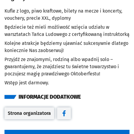
Kufle z logo, piwo kraftowe, bilety na mecze i koncerty,
vouchery, precle XXL, dyplomy
Będziecie też mieli możliwość wzięcia udziału w
warsztatach Tańca Ludowego z certyfikowaną instruktorką
Kolejne atrakcje będziemy ujawniać sukcesywnie dlatego
koniecznie Nas zaobserwuj!
Przyjdź ze znajomymi, rodziną albo wpadnij solo –
gwarantujemy, że znajdziesz tu świetne towarzystwo i
poczujesz magię prawdziwego Oktoberfestu!
Wstęp jest darmowy.
INFORMACJE DODATKOWE
Strona organizatora
Otwiera się w nowej karcie
Otwiera się w nowej karcie