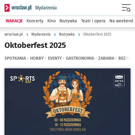
Serwis informacyjny wroclaw.pl podserwis: Wydarzenia
Menu
WAKACJE
Koncerty
Kino
Rozrywka
Teatr i opera
Na weekend
wroclaw.pl
Wydarzenia
Rozrywka
Oktoberfest 2025
Oktoberfest 2025
SPOTKANIA
HOBBY
EVENTY
GASTRONOMIA
ZABAWA
BEZPŁAT
Kliknij, aby powiększyć