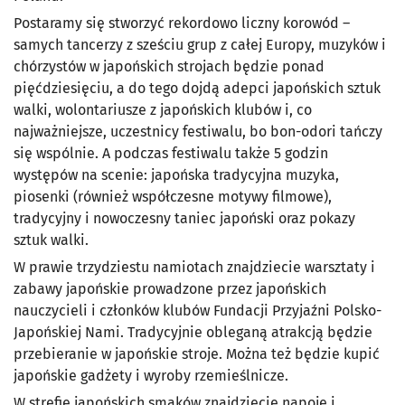
Postaramy się stworzyć rekordowo liczny korowód –
samych tancerzy z sześciu grup z całej Europy, muzyków i
chórzystów w japońskich strojach będzie ponad
pięćdziesięciu, a do tego dojdą adepci japońskich sztuk
walki, wolontariusze z japońskich klubów i, co
najważniejsze, uczestnicy festiwalu, bo bon-odori tańczy
się wspólnie. A podczas festiwalu także 5 godzin
występów na scenie: japońska tradycyjna muzyka,
piosenki (również współczesne motywy filmowe),
tradycyjny i nowoczesny taniec japoński oraz pokazy
sztuk walki.
W prawie trzydziestu namiotach znajdziecie warsztaty i
zabawy japońskie prowadzone przez japońskich
nauczycieli i członków klubów Fundacji Przyjaźni Polsko-
Japońskiej Nami. Tradycyjnie obleganą atrakcją będzie
przebieranie w japońskie stroje. Można też będzie kupić
japońskie gadżety i wyroby rzemieślnicze.
W strefie japońskich smaków znajdziecie napoje i