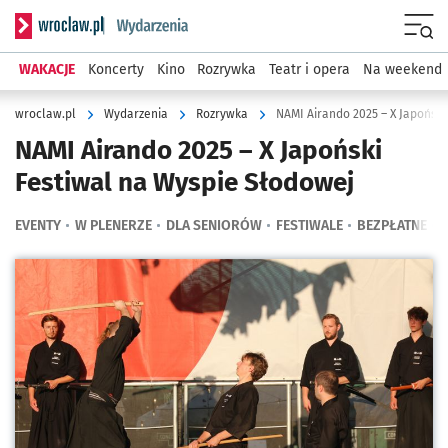
Serwis informacyjny wroclaw.pl podserwis: Wydarzenia
Menu
WAKACJE
Koncerty
Kino
Rozrywka
Teatr i opera
Na weekend
wroclaw.pl
Wydarzenia
Rozrywka
NAMI Airando 2025 – X Japoński
NAMI Airando 2025 – X Japoński
Festiwal na Wyspie Słodowej
EVENTY
W PLENERZE
DLA SENIORÓW
FESTIWALE
BEZPŁATNE
Kliknij, aby powiększyć