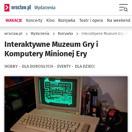
Serwis informacyjny wroclaw.pl podserwis: Wydarzenia
Menu
WAKACJE
Koncerty
Kino
Rozrywka
Teatr i opera
Na weekend
wroclaw.pl
Wydarzenia
Rozrywka
Interaktywne Muzeum Gry i Kom
Interaktywne Muzeum Gry i
Komputery Minionej Ery
HOBBY
DLA DOROSŁYCH
EVENTY
DLA DZIECI
Kliknij, aby powiększyć