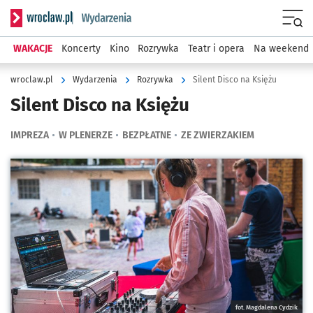
Serwis informacyjny wroclaw.pl podserwis: Wydarzenia
Menu
WAKACJE
Koncerty
Kino
Rozrywka
Teatr i opera
Na weekend
wroclaw.pl
Wydarzenia
Rozrywka
Silent Disco na Księżu
Silent Disco na Księżu
IMPREZA
W PLENERZE
BEZPŁATNE
ZE ZWIERZAKIEM
Kliknij, aby powiększyć
fot. Magdalena Cydzik