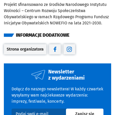
Projekt sfinansowano ze środków Narodowego Instytutu
Wolności – Centrum Rozwoju Społeczeństwa
Obywatelskiego w ramach Rządowego Programu Fundusz
Inicjatyw Obywatelskich NOWEFIO na lata 2021–2030.
INFORMACJE DODATKOWE
Strona organizatora
Otwiera się w nowej karcie
Otwiera się w nowej karcie
Otwiera się w nowej kar
Newsletter
z wydarzeniami
Dołącz do naszego newslettera! W każdy czwartek
wysyłamy wam najciekawsze wydarzenia:
imprezy, festiwale, koncerty.
na newslet
Zapisz się