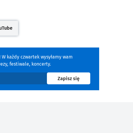
uTube
się w nowej karcie
a! W każdy czwartek wysyłamy wam
zy, festiwale, koncerty.
na newsletter
Zapisz się