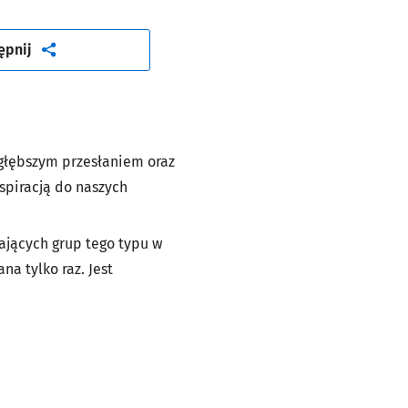
artykuł
ępnij
z głębszym przesłaniem oraz
nspiracją do naszych
ających grup tego typu w
a tylko raz. Jest