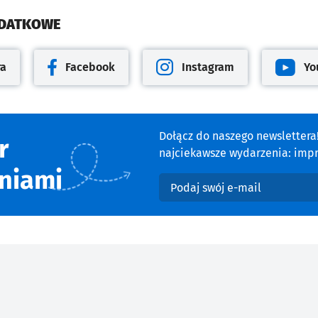
ODATKOWE
ra
Facebook
Instagram
Yo
cie
Otwiera się w nowej karcie
Otwiera się w nowej karcie
Otwiera 
Dołącz do naszego newsletter
r
najciekawsze wydarzenia: impre
niami
Podaj swój e-mail