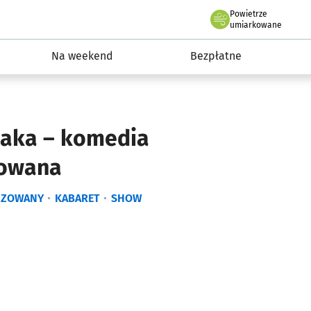
Powietrze
we Wrocławiu
ydarzenia
umiarkowane
Na weekend
Bezpłatne
baka – komedia
zowana
IZOWANY
KABARET
SHOW