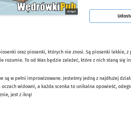
Widget
Udost
osenki oraz piosenki, których nie znosi. Są piosenki lekkie, 
nie rozumie. To od Was będzie zależeć, które z nich staną się i
 są w pełni improwizowane. Jesteśmy jedną z najdłużej dział
a oczach widowni, a każda scenka to unikalna opowieść, odegran
nie, jest z ikrą!