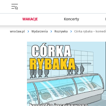
Menu główne portalu wroclaw.pl
WAKACJE
Koncerty
wroclaw.pl
Wydarzenia
Rozrywka
Córka rybaka – komed
Kliknij, aby powiększyć