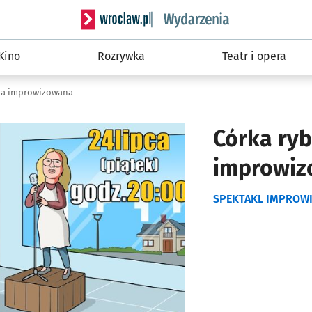
Serwis informacyjny wroclaw.pl podserwis: W
Kino
Rozrywka
Teatr i opera
ia improwizowana
Córka ry
improwi
SPEKTAKL IMPROW