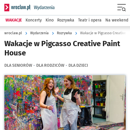
Serwis informacyjny wroclaw.pl podserwis: Wydarzenia
Menu
WAKACJE
Koncerty
Kino
Rozrywka
Teatr i opera
Na weekend
wroclaw.pl
Wydarzenia
Rozrywka
Wakacje w Pigcasso Creative P
Wakacje w Pigcasso Creative Paint
House
DLA SENIORÓW
DLA RODZICÓW
DLA DZIECI
Kliknij, aby powiększyć