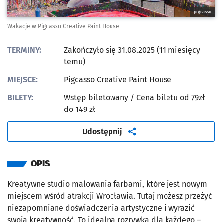
pigcasso
Wakacje w Pigcasso Creative Paint House
TERMINY:
Zakończyło się 31.08.2025 (11 miesięcy
temu)
MIEJSCE:
Pigcasso Creative Paint House
BILETY:
Wstęp biletowany
/ Cena biletu od 79zł
do 149 zł
artykuł
Udostępnij
OPIS
Kreatywne studio malowania farbami, które jest nowym
miejscem wśród atrakcji Wrocławia. Tutaj możesz przeżyć
niezapomniane doświadczenia artystyczne i wyrazić
swoją kreatywność. To idealna rozrywka dla każdego –