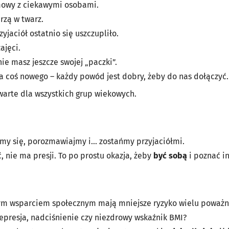
mowy z ciekawymi osobami.
rzą w twarz.
zyjaciół ostatnio się uszczupliło.
ajęci.
nie masz jeszcze swojej „paczki”.
a coś nowego – każdy powód jest dobry, żeby do nas dołączyć.
warte dla wszystkich grup wiekowych.
jmy się, porozmawiajmy i... zostańmy przyjaciółmi.
 nie ma presji. To po prostu okazja, żeby
być sobą
i poznać in
ilnym wsparciem społecznym mają mniejsze ryzyko wielu powa
epresja, nadciśnienie czy niezdrowy wskaźnik BMI?