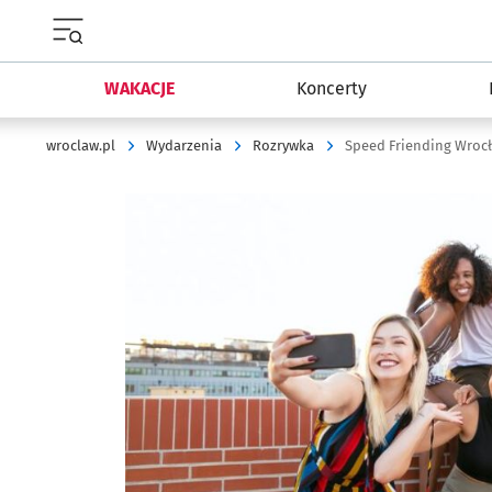
Menu główne portalu wroclaw.pl
WAKACJE
Koncerty
wroclaw.pl
Wydarzenia
Rozrywka
Speed Friending Wroc
Kliknij, aby powiększyć