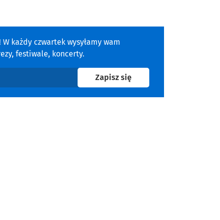
a! W każdy czwartek wysyłamy wam
zy, festiwale, koncerty.
na newsletter
Zapisz się