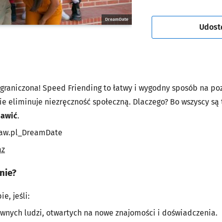
DreamDate
Udost
ograniczona! Speed Friending to łatwy i wygodny sposób na p
ie eliminuje niezręczność społeczną. Dlaczego? Bo wszyscy są
bawić
.
law.pl_DreamDate
az
nie?
e, jeśli:
wnych ludzi, otwartych na nowe znajomości i doświadczenia.