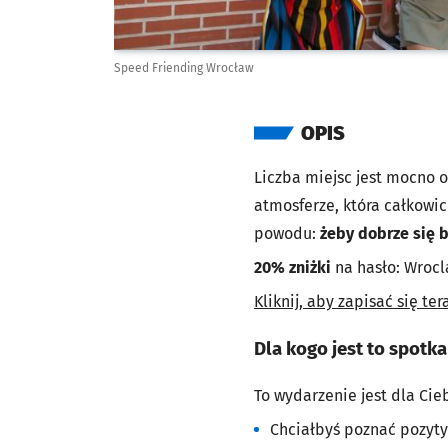
Speed Friending Wrocław
OPIS
Liczba miejsc jest mocno 
atmosferze, która całkowic
powodu:
żeby dobrze się 
20% zniżki
na hasło: Wroc
Kliknij, aby zapisać się ter
Dla kogo jest to spotka
To wydarzenie jest dla Ciebi
Chciałbyś poznać pozyty