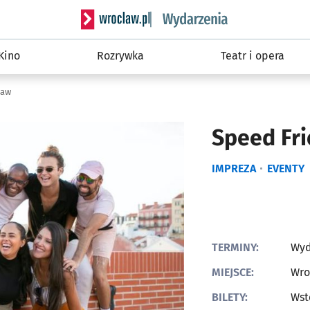
Serwis informacyjny wroclaw.pl podserwis: W
Kino
Rozrywka
Teatr i opera
ław
Speed Fr
IMPREZA
EVENTY
TERMINY:
Wyd
MIEJSCE:
Wro
BILETY:
Wst