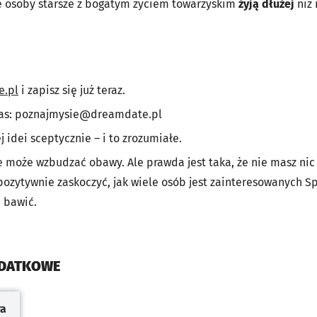
e osoby starsze z bogatym życiem towarzyskim
żyją dłużej
niż 
e.pl
i zapisz się już teraz.
as:
poznajmysie@dreamdate.pl
 idei sceptycznie – i to zrozumiałe.
może wzbudzać obawy. Ale prawda jest taka, że nie masz nic 
pozytywnie zaskoczyć, jak wiele osób jest zainteresowanych Sp
 bawić.
ODATKOWE
ra