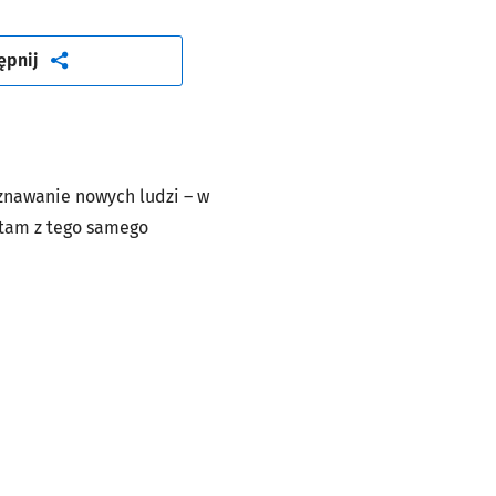
artykuł
ępnij
oznawanie nowych ludzi – w
 tam z tego samego