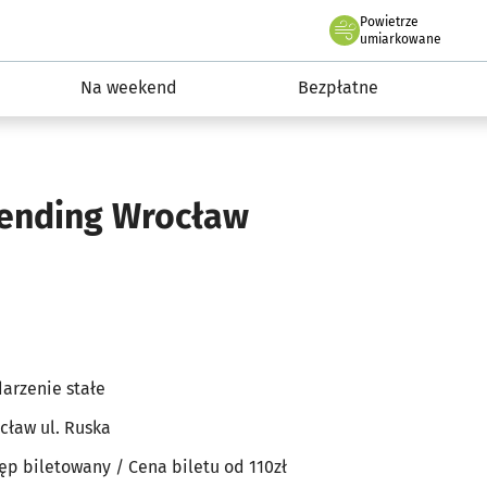
Powietrze
we Wrocławiu
ydarzenia
umiarkowane
Na weekend
Bezpłatne
iending Wrocław
arzenie stałe
cław ul. Ruska
ęp biletowany
/ Cena biletu od 110zł