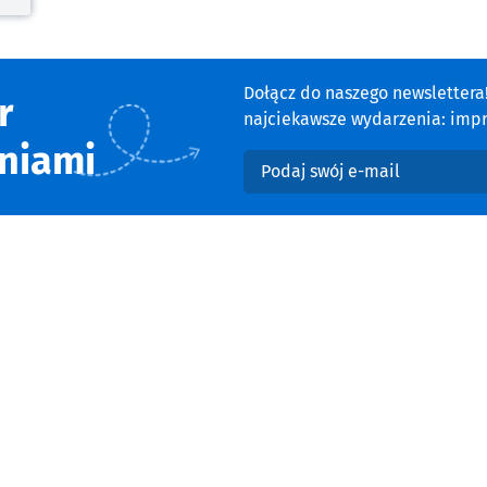
cie
Dołącz do naszego newsletter
r
najciekawsze wydarzenia: impre
niami
Podaj swój e-mail