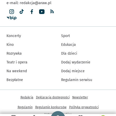
e-mail:
redakcja@araw.pl
Koncerty
Sport
Kino
Edukacja
Rozrywka
Dla dzieci
Teatr i opera
Dodaj wydarzenie
Na weekend
Dodaj miejsce
Bezpłatne
Regulamin serwisu
Inne informacje
Redakcja
Deklaracja dostępności
Newsletter
Regulamin
Regulamin konkursów
Polityka prywatności
Strona główna - wroclaw.pl
Ustawienia cookies