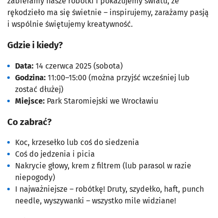
zabieramy nasze robótki i pokazujemy światu, że
rękodzieło ma się świetnie – inspirujemy, zarażamy pasją
i wspólnie świętujemy kreatywność.
Gdzie i kiedy?
Data:
14 czerwca 2025 (sobota)
Godzina:
11:00–15:00 (można przyjść wcześniej lub
zostać dłużej)
Miejsce:
Park Staromiejski we Wrocławiu
Co zabrać?
Koc, krzesełko lub coś do siedzenia
Coś do jedzenia i picia
Nakrycie głowy, krem z filtrem (lub parasol w razie
niepogody)
I najważniejsze – robótkę! Druty, szydełko, haft, punch
needle, wyszywanki – wszystko mile widziane!