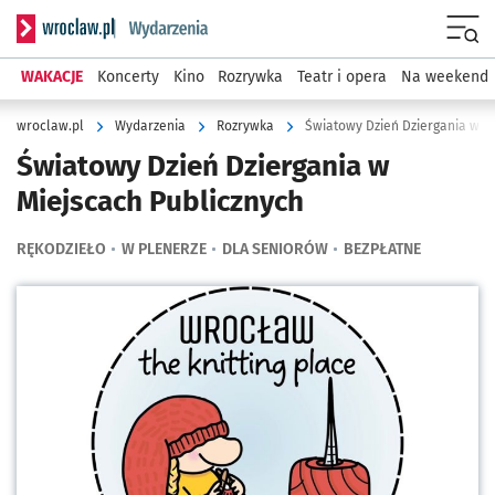
Serwis informacyjny wroclaw.pl podserwis: Wydarzenia
Menu
WAKACJE
Koncerty
Kino
Rozrywka
Teatr i opera
Na weekend
wroclaw.pl
Wydarzenia
Rozrywka
Światowy Dzień Dziergania w M
Światowy Dzień Dziergania w
Miejscach Publicznych
RĘKODZIEŁO
W PLENERZE
DLA SENIORÓW
BEZPŁATNE
Kliknij, aby powiększyć