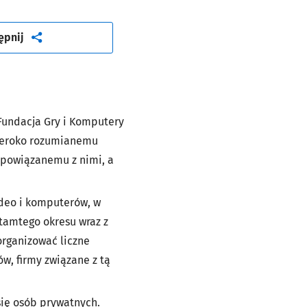
artykuł
ępnij
Fundacja Gry i Komputery
zeroko rozumianemu
e powiązanemu z nimi, a
ideo i komputerów, w
 tamtego okresu wraz z
rganizować liczne
w, firmy związane z tą
się osób prywatnych.