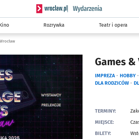
Serwis informacyjny wroclaw.pl podserwis: W
Kino
Rozrywka
Teatr i opera
 Wrocław
Games & 
IMPREZA
HOBBY
DLA RODZICÓW
DL
TERMINY:
Zak
MIEJSCE:
Cza
BILETY:
Wst