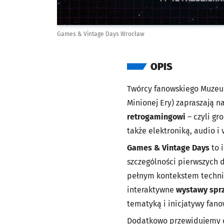
Games & Vintage Days Wrocław
OPIS
Twórcy fanowskiego Muzeum
Minionej Ery) zapraszają n
retrogamingowi
– czyli g
także elektroniką, audio i 
Games & Vintage Days
to 
szczególności pierwszych d
pełnym kontekstem technic
interaktywne
wystawy sprzę
tematyką i inicjatywy fano
Dodatkowo przewidujemy 