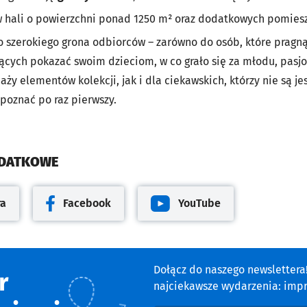
w hali o powierzchni ponad 1250 m² oraz dodatkowych pomies
o szerokiego grona odbiorców – zarówno do osób, które pragn
ących pokazać swoim dzieciom, w co grało się za młodu, pas
aży elementów kolekcji, jak i dla ciekawskich, którzy nie są je
poznać po raz pierwszy.
ODATKOWE
ra
Facebook
YouTube
cie
Otwiera się w nowej karcie
Otwiera się w nowej karcie
Dołącz do naszego newsletter
r
najciekawsze wydarzenia: impre