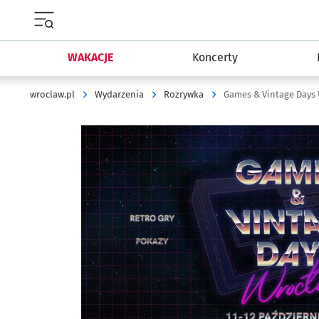
Menu główne portalu wroclaw.pl
WAKACJE
Koncerty
wroclaw.pl
Wydarzenia
Rozrywka
Games & Vintage Days
Kliknij, aby powiększyć