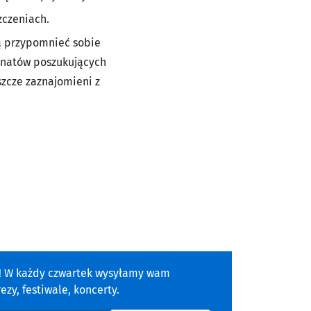
zczeniach.
ą przypomnieć sobie
jonatów poszukujących
szcze zaznajomieni z
a! W każdy czwartek wysyłamy wam
zy, festiwale, koncerty.