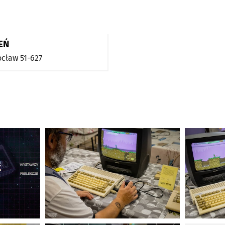
EŃ
ocław
51-627
Kliknij, aby powiększyć
Kliknij, ab