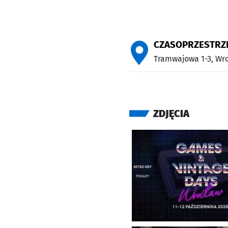
CZASOPRZESTRZ
Tramwajowa 1-3,
Wr
ZDJĘCIA
Kliknij, aby powiększyć