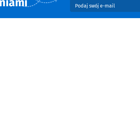
niami
Podaj swój e-mail