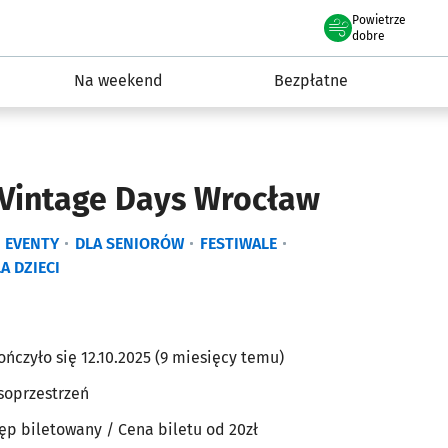
Powietrze
we Wrocławiu
ydarzenia
dobre
Na weekend
Bezpłatne
Vintage Days Wrocław
EVENTY
DLA SENIORÓW
FESTIWALE
A DZIECI
ończyło się 12.10.2025 (9 miesięcy temu)
soprzestrzeń
ęp biletowany
/ Cena biletu od 20zł