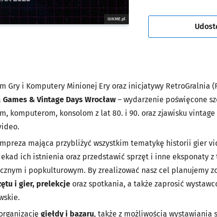
GIKME.pl
Udost
 Gry i Komputery Minionej Ery oraz inicjatywy RetroGralnia (
a
Games & Vintage Days Wrocław
– wydarzenie poświęcone s
rom, komputerom, konsolom z lat 80. i 90. oraz zjawisku vintag
video.
impreza mająca przybliżyć wszystkim tematykę historii gier v
ekad ich istnienia oraz przedstawić sprzęt i inne eksponaty z
znym i popkulturowym. By zrealizować nasz cel planujemy zo
tu i gier, prelekcje
oraz spotkania, a także zaprosić wystawcó
wskie.
organizację
giełdy i bazaru
, także z możliwością wystawiania 