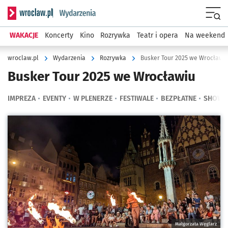
Serwis informacyjny wroclaw.pl podserwis: Wydarzenia
Menu
WAKACJE
Koncerty
Kino
Rozrywka
Teatr i opera
Na weekend
wroclaw.pl
Wydarzenia
Rozrywka
Busker Tour 2025 we Wrocławi
Busker Tour 2025 we Wrocławiu
IMPREZA
EVENTY
W PLENERZE
FESTIWALE
BEZPŁATNE
SHOW
Kliknij, aby powiększyć
Małgorzata Węglarz