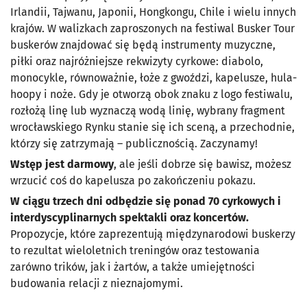
Irlandii, Tajwanu, Japonii, Hongkongu, Chile i wielu innych
krajów. W walizkach zaproszonych na festiwal Busker Tour
buskerów znajdować się będą instrumenty muzyczne,
piłki oraz najróżniejsze rekwizyty cyrkowe: diabolo,
monocykle, równoważnie, łoże z gwoździ, kapelusze, hula-
hoopy i noże. Gdy je otworzą obok znaku z logo festiwalu,
rozłożą linę lub wyznaczą wodą linię, wybrany fragment
wrocławskiego Rynku stanie się ich sceną, a przechodnie,
którzy się zatrzymają
–
publicznością. Zaczynamy!
Wstęp jest darmowy
, ale jeśli dobrze się bawisz, możesz
wrzucić coś do kapelusza po zakończeniu pokazu.
W ciągu trzech dni odbędzie się ponad 70 cyrkowych i
interdyscyplinarnych spektakli oraz koncertów.
Propozycje, które zaprezentują międzynarodowi buskerzy
to rezultat wieloletnich treningów oraz testowania
zarówno trików, jak i żartów, a także umiejętności
budowania relacji z nieznajomymi.