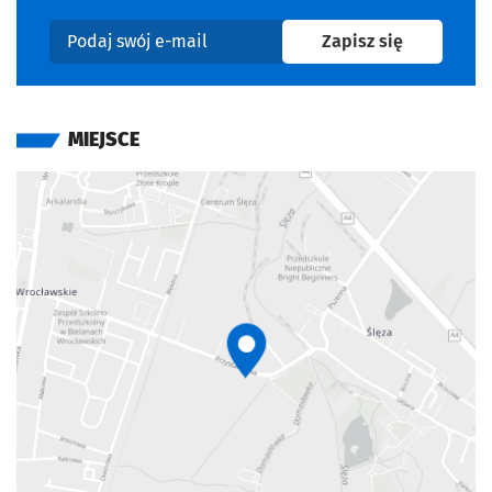
na newslet
Zapisz się
Podaj swój e-mail
MIEJSCE