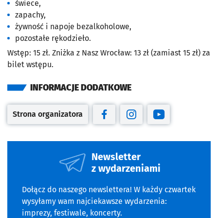
świece,
zapachy,
żywność i napoje bezalkoholowe,
pozostałe rękodzieło.
Wstęp: 15 zł. Zniżka z Nasz Wrocław: 13 zł (zamiast 15 zł) za
bilet wstępu.
INFORMACJE DODATKOWE
Strona organizatora
Otwiera się w nowej karcie
Otwiera się w nowej karcie
Otwiera się w nowej kar
Otwiera się w no
Newsletter
z wydarzeniami
Dołącz do naszego newslettera! W każdy czwartek
wysyłamy wam najciekawsze wydarzenia:
imprezy, festiwale, koncerty.