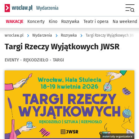
Serwis informacyjny wroclaw.pl podserwis: Wydarzenia
Menu
WAKACJE
Koncerty
Kino
Rozrywka
Teatr i opera
Na weekend
wroclaw.pl
Wydarzenia
Rozrywka
Targi Rzeczy Wyjątkowych JWSR
Targi Rzeczy Wyjątkowych JWSR
EVENTY
RĘKODZIEŁO
TARGI
Kliknij, aby powiększyć
materiały organizatora