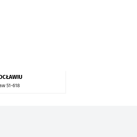
OCŁAWIU
aw
51-618