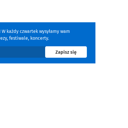
a! W każdy czwartek wysyłamy wam
zy, festiwale, koncerty.
na newsletter
Zapisz się