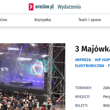
Serwis informacyjny wroclaw.pl podserwis: W
Kino
Rozrywka
Teatr i opera
3 Majówk
IMPREZA
HIP HOP
ELEKTRONICZNA
TERMINY:
Zak
MIEJSCE:
Per
BILETY:
Wst