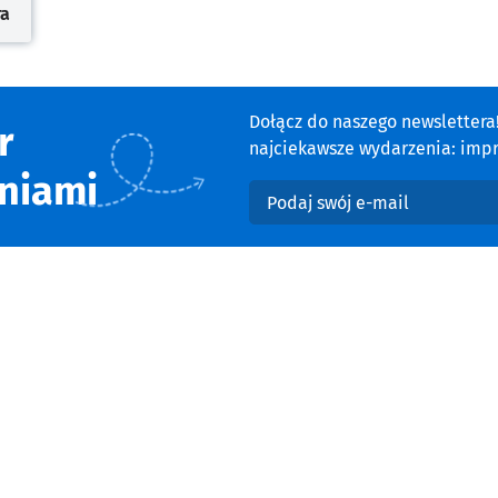
ra
cie
Dołącz do naszego newsletter
r
najciekawsze wydarzenia: impre
niami
Podaj swój e-mail