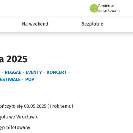
Powietrze
we Wrocławiu
ydarzenia
umiarkowane
Na weekend
Bezpłatne
a 2025
REGGAE
EVENTY
KONCERT
FESTIWALE
POP
ończyło się 03.05.2025 (1 rok temu)
gola we Wrocławiu
ęp biletowany