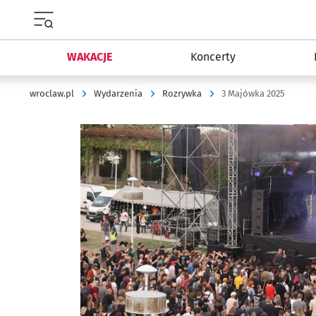
Menu główne portalu wroclaw.pl
WAKACJE
Koncerty
wroclaw.pl
Wydarzenia
Rozrywka
3 Majówka 2025
Kliknij, aby powiększyć