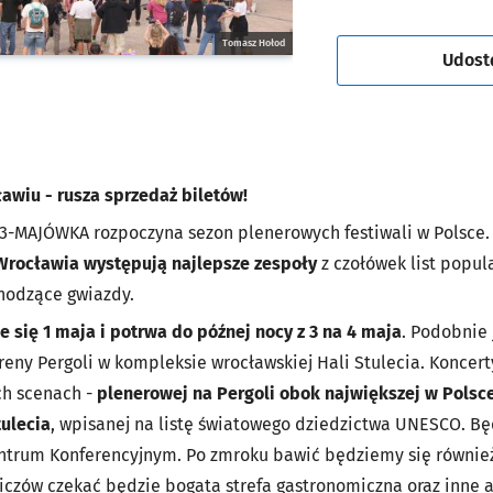
Tomasz Hołod
Udost
wiu - rusza sprzedaż biletów!
 3-MAJÓWKA rozpoczyna sezon plenerowych festiwali w Polsce.
rocławia występują najlepsze zespoły
z czołówek list popul
chodzące gwiazdy.
e się 1 maja i potrwa do późnej nocy z 3 na 4 maja
. Podobnie 
reny Pergoli w kompleksie wrocławskiej Hali Stulecia. Koncer
h scenach -
plenerowej na Pergoli obok największej w Polsc
tulecia
, wpisanej na listę światowego dziedzictwa UNESCO. Będ
ntrum Konferencyjnym. Po zmroku bawić będziemy się równi
iczów czekać będzie bogata strefa gastronomiczna oraz inne a