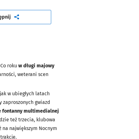
artykuł
ępnij
 Co roku
w długi majowy
arności, weterani scen
jak w ubiegłych latach
ty zaproszonych gwiazd
e fontanny multimedialnej
zie też trzecia, klubowa
eż na największym Nocnym
trakcje.