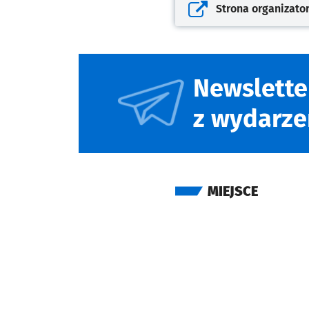
Strona organizato
Otwiera się w nowej kar
Newslette
z wydarze
MIEJSCE