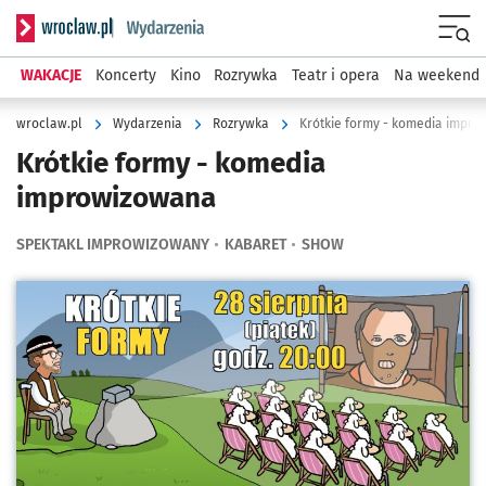
Serwis informacyjny wroclaw.pl podserwis: Wydarzenia
Menu
WAKACJE
Koncerty
Kino
Rozrywka
Teatr i opera
Na weekend
wroclaw.pl
Wydarzenia
Rozrywka
Krótkie formy - komedia impr
Krótkie formy - komedia
improwizowana
SPEKTAKL IMPROWIZOWANY
KABARET
SHOW
Kliknij, aby powiększyć