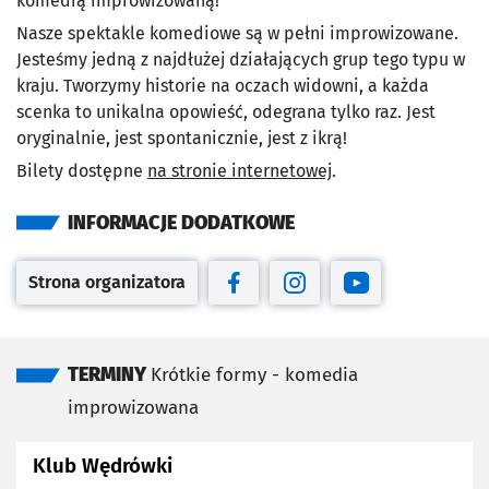
komedią improwizowaną!
Nasze spektakle komediowe są w pełni improwizowane.
Jesteśmy jedną z najdłużej działających grup tego typu w
kraju. Tworzymy historie na oczach widowni, a każda
scenka to unikalna opowieść, odegrana tylko raz. Jest
oryginalnie, jest spontanicznie, jest z ikrą!
Bilety dostępne
na stronie internetowej
.
INFORMACJE DODATKOWE
Strona organizatora
Otwiera się w nowej karcie
Otwiera się w nowej karcie
Otwiera się w nowej kar
Otwiera się w no
TERMINY
Krótkie formy - komedia
improwizowana
Klub Wędrówki