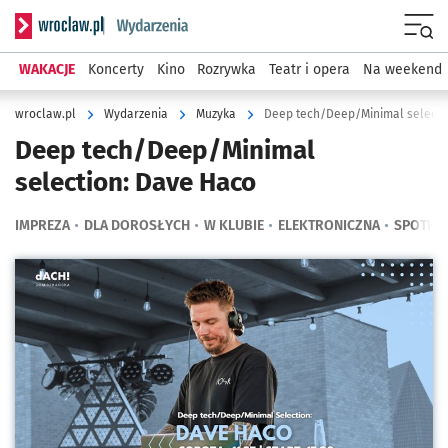
Serwis informacyjny wroclaw.pl podserwis: Wydarzenia
Menu
WAKACJE
Koncerty
Kino
Rozrywka
Teatr i opera
Na weekend
wroclaw.pl
Wydarzenia
Muzyka
Deep tech/Deep/Minimal selecti
Deep tech/Deep/Minimal
selection: Dave Haco
IMPREZA
DLA DOROSŁYCH
W KLUBIE
ELEKTRONICZNA
SPOTKA
Kliknij, aby powiększyć