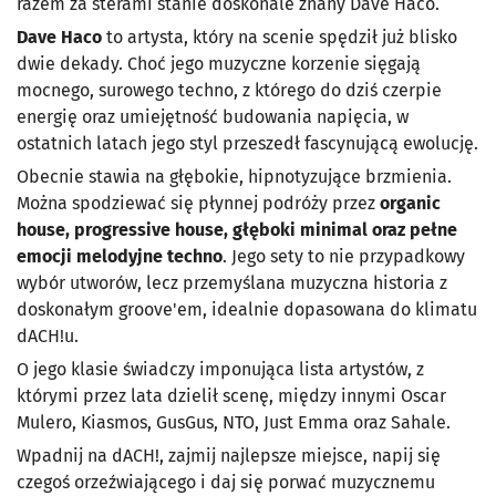
razem za sterami stanie doskonale znany Dave Haco.
Dave Haco
to artysta, który na scenie spędził już blisko
dwie dekady. Choć jego muzyczne korzenie sięgają
mocnego, surowego techno, z którego do dziś czerpie
energię oraz umiejętność budowania napięcia, w
ostatnich latach jego styl przeszedł fascynującą ewolucję.
Obecnie stawia na głębokie, hipnotyzujące brzmienia.
Można spodziewać się płynnej podróży przez
organic
house, progressive house, głęboki minimal oraz pełne
emocji melodyjne techno
. Jego sety to nie przypadkowy
wybór utworów, lecz przemyślana muzyczna historia z
doskonałym groove'em, idealnie dopasowana do klimatu
dACH!u.
O jego klasie świadczy imponująca lista artystów, z
którymi przez lata dzielił scenę, między innymi Oscar
Mulero, Kiasmos, GusGus, NTO, Just Emma oraz Sahale.
Wpadnij na dACH!, zajmij najlepsze miejsce, napij się
czegoś orzeźwiającego i daj się porwać muzycznemu