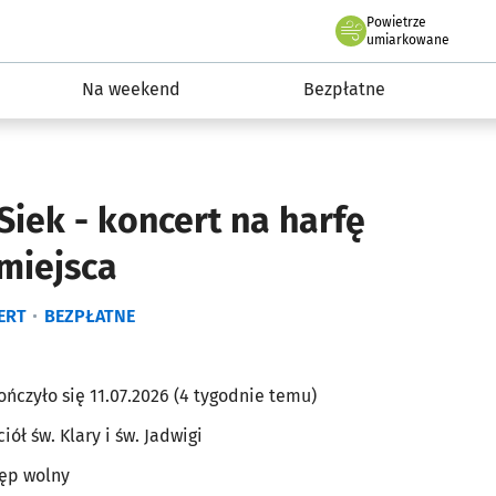
Powietrze
we Wrocławiu
ydarzenia
umiarkowane
Na weekend
Bezpłatne
Siek - koncert na harfę
 miejsca
ERT
BEZPŁATNE
ończyło się 11.07.2026 (4 tygodnie temu)
iół św. Klary i św. Jadwigi
ęp wolny