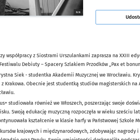
N.N.
Udost
y współpracy z Siostrami Urszulankami zaprasza na XXIII ed
Festiwalu Debiuty – Spacery Szlakiem Przodków „Pax et bonu
ystna Siek - studentka Akademii Muzycznej we Wrocławiu. Kryst
 Krakowa. Obecnie jest studentką studiów magisterskich na 
cławiu.
+ studiowała również we Włoszech, poszerzając swoje doświ
u. Swoją edukację muzyczną rozpoczęła w wieku sześciu lat 
ontynuowała kształcenie w klasie harfy w Państwowej Szkole M
onkursów krajowych i międzynarodowych, zdobywając nagrody i 
lgradzie oraz Paryżu. Swoje umiejętności doskonaliła podcza