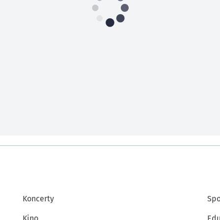
Koncerty
Spo
Kino
Edu