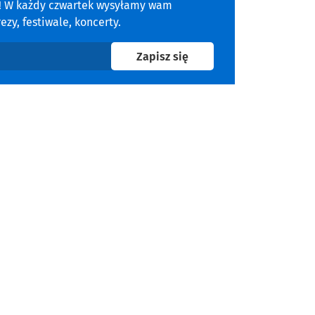
a! W każdy czwartek wysyłamy wam
zy, festiwale, koncerty.
na newsletter
Zapisz się