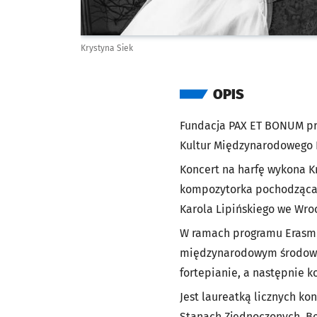
Krystyna Siek
OPIS
Fundacja PAX ET BONUM prz
Kultur Międzynarodowego 
Koncert na harfę wykona Kr
kompozytorka pochodząca z
Karola Lipińskiego we Wro
W ramach programu Erasmus
międzynarodowym środowisk
fortepianie, a następnie k
Jest laureatką licznych k
Stanach Zjednoczonych, Be