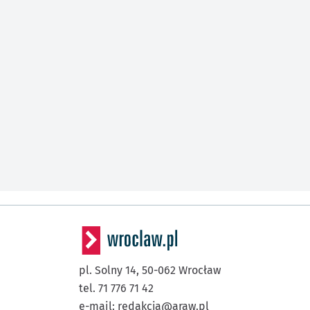
pl. Solny 14,
50-062
Wrocław
tel. 71 776 71 42
e-mail:
redakcja@araw.pl