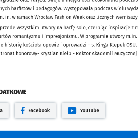
ych harfistów i pedagogów. Występowała podczas wielu wyda
. in. w ramach Wrocław Fashion Week oraz licznych wernisaży 
rzede wszystkim utwory na harfę solo, czerpiąc inspiracje z m
nurtów romantyzmu i impresjonizmu. W programie utwory m.in. L
e historię kościoła opowie i oprowadzi – s. Kinga Klepek OSU.
ronat honorowy- Krystian Kiełb - Rektor Akademii Muzycznej
ODATKOWE
ra
Facebook
YouTube
cie
Otwiera się w nowej karcie
Otwiera się w nowej karcie