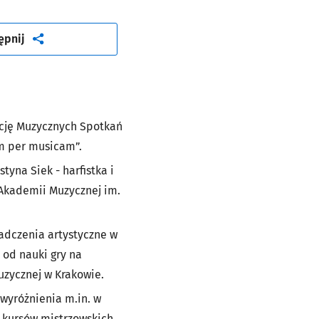
artykuł
ępnij
ycję Muzycznych Spotkań
m per musicam”.
yna Siek - harfistka i
Akademii Muzycznej im.
adczenia artystyczne w
od nauki gry na
uzycznej w Krakowie.
wyróżnienia m.in. w
s kursów mistrzowskich