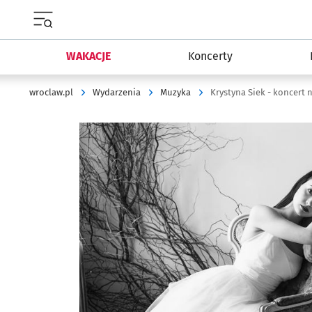
Menu główne portalu wroclaw.pl
WAKACJE
Koncerty
wroclaw.pl
Wydarzenia
Muzyka
Krystyna Siek - koncert n
Kliknij, aby powiększyć