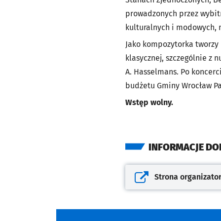
prowadzonych przez wybitn
kulturalnych i modowych, m
Jako kompozytorka tworzy p
klasycznej, szczególnie z 
A. Hasselmans. Po koncerci
budżetu Gminy Wrocław Pat
Wstęp wolny.
INFORMACJE D
Strona organizato
Otwiera się w nowej kar