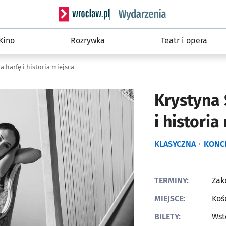
Serwis informacyjny wroclaw.pl podserwis: W
Kino
Rozrywka
Teatr i opera
a harfę i historia miejsca
Krystyna 
i historia
KLASYCZNA
KONC
TERMINY:
Zak
MIEJSCE:
Kośc
BILETY:
Wst