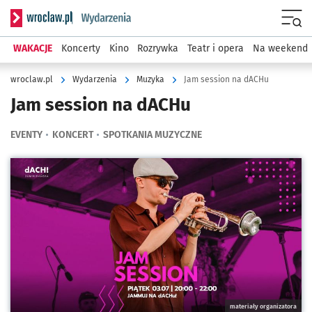
Serwis informacyjny wroclaw.pl podserwis: Wydarzenia
Menu
WAKACJE
Koncerty
Kino
Rozrywka
Teatr i opera
Na weekend
wroclaw.pl
Wydarzenia
Muzyka
Jam session na dACHu
Jam session na dACHu
EVENTY
KONCERT
SPOTKANIA MUZYCZNE
Kliknij, aby powiększyć
materiały organizatora