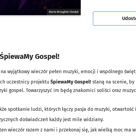
Marta Mrzygłód-Chudyk
Udost
 ŚpiewaMy Gospel!
na wyjątkowy wieczór pełen muzyki, emocji i wspólnego świę
ch uczestnicy projektu
ŚpiewaMy Gospel!
staną na scenie, by
uzyki gospel. Towarzyszyć im będą znakomici soliści oraz muzyc
.
akże spotkanie ludzi, których łączy pasja do muzyki, otwartość
zycznych doświadczeń każdy jest mile widziany.
j ten wieczór razem z nami i przekonaj się, jak wielką moc ma 