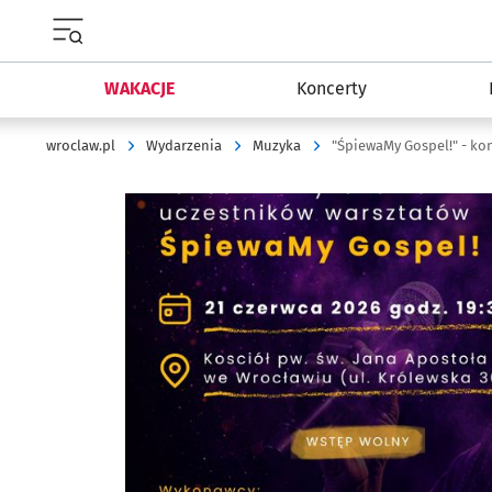
Menu główne portalu wroclaw.pl
WAKACJE
Koncerty
wroclaw.pl
Wydarzenia
Muzyka
"ŚpiewaMy Gospel!" - ko
Kliknij, aby powiększyć