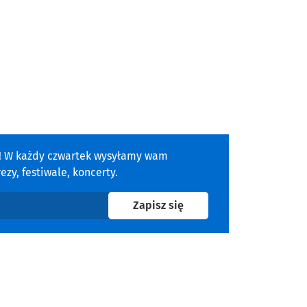
a! W każdy czwartek wysyłamy wam
zy, festiwale, koncerty.
na newsletter
Zapisz się