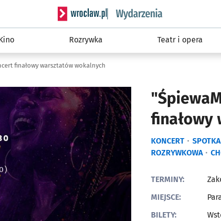
Serwis informacyjny wroclaw.pl podserwis: W
Kino
Rozrywka
Teatr i opera
ncert finałowy warsztatów wokalnych
"ŚpiewaMy
finałowy
KONCERT
SPOTKA
ROZRYWKOWA
CH
TERMINY:
Zak
MIEJSCE:
Par
BILETY:
Wst