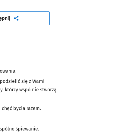
artykuł
ępnij
towania.
 podzielić się z Wami
y, którzy wspólnie stworzą
 i chęć bycia razem.
wspólne śpiewanie.