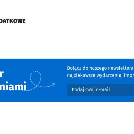
ODATKOWE
cie
Dołącz do naszego newsletter
r
najciekawsze wydarzenia: impre
niami
Podaj swój e-mail