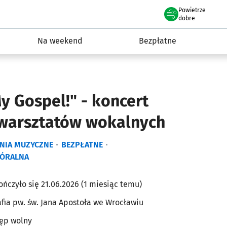
Powietrze
we Wrocławiu
ydarzenia
dobre
Na weekend
Bezpłatne
 Gospel!" - koncert
 warsztatów wokalnych
NIA MUZYCZNE
BEZPŁATNE
ÓRALNA
ończyło się 21.06.2026 (1 miesiąc temu)
afia pw. św. Jana Apostoła we Wrocławiu
ęp wolny