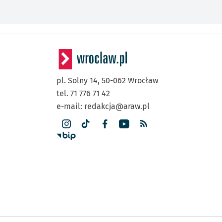
pl. Solny 14,
50-062
Wrocław
tel. 71 776 71 42
e-mail:
redakcja@araw.pl