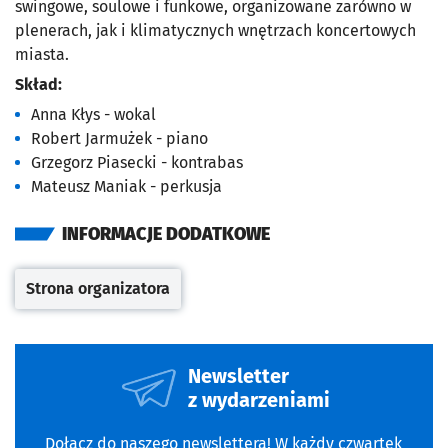
swingowe, soulowe i funkowe, organizowane zarówno w
plenerach, jak i klimatycznych wnętrzach koncertowych
miasta.
Skład:
Anna Kłys - wokal
Robert Jarmużek - piano
Grzegorz Piasecki - kontrabas
Mateusz Maniak - perkusja
INFORMACJE DODATKOWE
Strona organizatora
Otwiera się w nowej karcie
Newsletter
z wydarzeniami
Dołącz do naszego newslettera! W każdy czwartek