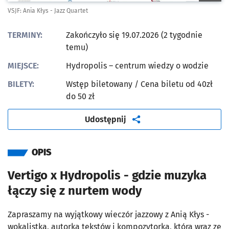
VSJF: Ania Kłys - Jazz Quartet
TERMINY:
Zakończyło się 19.07.2026 (2 tygodnie
temu)
MIEJSCE:
Hydropolis – centrum wiedzy o wodzie
BILETY:
Wstęp biletowany
/ Cena biletu od 40zł
do 50 zł
artykuł
Udostępnij
OPIS
Vertigo x Hydropolis - gdzie muzyka
łączy się z nurtem wody
Zapraszamy na wyjątkowy wieczór jazzowy z Anią Kłys -
wokalistką, autorką tekstów i kompozytorką, która wraz ze