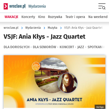
Serwis informacyjny wroclaw.pl podserwis: Wydarzenia
Menu
WAKACJE
Koncerty
Kino
Rozrywka
Teatr i opera
Na weekend
wroclaw.pl
Wydarzenia
Muzyka
VSJF: Ania Kłys - Jazz Quartet
VSJF: Ania Kłys - Jazz Quartet
DLA DOROSŁYCH
DLA SENIORÓW
KONCERT
JAZZ
SPOTKANIA M
Kliknij, aby powiększyć
Vertigo