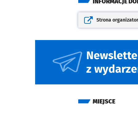
INFORMACJE D
Strona organizato
Otwiera się w nowej kar
Newslette
z wydarze
MIEJSCE