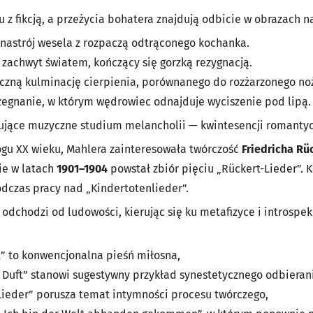
u z fikcją, a przeżycia bohatera znajdują odbicie w obrazach na
 nastrój wesela z rozpaczą odtrąconego kochanka.
 zachwyt światem, kończący się gorzką rezygnacją.
czną kulminację cierpienia, porównanego do rozżarzonego noż
żegnanie, w którym wędrowiec odnajduje wyciszenie pod lipą.
jmujące muzyczne studium melancholii — kwintesencji romantyc
ogu XX wieku, Mahlera zainteresowała twórczość
Friedricha Rü
cie w latach
1901–1904
powstał zbiór pięciu „Rückert-Lieder”. 
odczas pracy nad „Kindertotenlieder”.
odchodzi od ludowości, kierując się ku metafizyce i introspekc
” to konwencjonalna pieśń miłosna,
 Duft” stanowi sugestywny przykład synestetycznego odbierani
 Lieder” porusza temat intymności procesu twórczego,