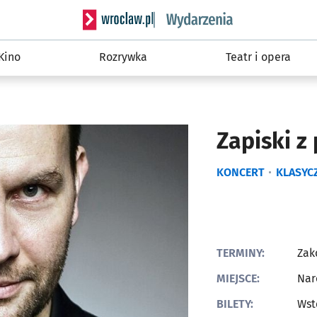
Serwis informacyjny wroclaw.pl podserwis: W
Kino
Rozrywka
Teatr i opera
Zapiski z
KONCERT
KLASYC
TERMINY:
Zak
MIEJSCE:
Nar
BILETY:
Wst