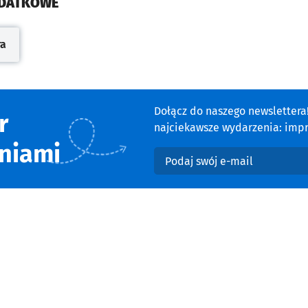
ODATKOWE
ra
cie
Dołącz do naszego newsletter
r
najciekawsze wydarzenia: impre
niami
Podaj swój e-mail