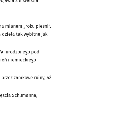
ojawia się kwestia
na mianem „roku pieśni”.
dzieła tak wybitne jak
fa
, urodzonego pod
nień niemieckiego
 przez zamkowe ruiny, aż
częścia Schumanna,