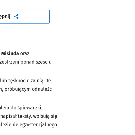
artykuł
ępnij
 Misiuda
oraz
rzestrzeni ponad sześciu
ub tęsknocie za nią. Te
am, próbującym odnaleźć
hlera do śpiewaczki
apisał teksty, wpisują się
lezienie egzystencjalnego