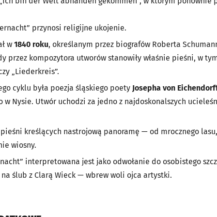
ę „Ich bin der Welt abhanden gekommen”, w którym ponownie p
rnacht” przynosi religijne ukojenie.
ał w
1840 roku
, określanym przez biografów Roberta Schuman
y przez kompozytora utworów stanowiły właśnie pieśni, w tym 
zy „Liederkreis”.
iego cyklu była poezja śląskiego poety
Josepha von Eichendorf
w Nysie. Utwór uchodzi za jedno z najdoskonalszych ucieleś
u pieśni kreślących nastrojową panoramę — od mrocznego lasu,
ie wiosny.
snacht” interpretowana jest jako odwołanie do osobistego sz
na ślub z Clarą Wieck — wbrew woli ojca artystki.