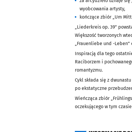
za arcydzieło uznaje si
wyobcowania artysty,
kończące zbiór „Um Mitte
„Liederkreis op. 39” powst
Większość tworzonych wted
„Frauenliebe und -Leben” c
Inspiracją dla tego ostatn
Raciborzem i pochowanego 
romantyzmu.
Cykl składa się z dwunast
po ekstatyczne przebudzen
Wieńcząca zbiór „Frühling
oczekującego w tym czasie 