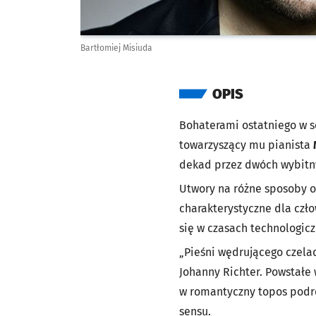
Bartłomiej Misiuda
OPIS
Bohaterami ostatniego w 
towarzyszący mu pianista
dekad przez dwóch wybit
Utwory na różne sposoby o
charakterystyczne dla czł
się w czasach technologic
„Pieśni wędrującego czelad
Johanny Richter. Powstałe
w romantyczny topos podr
sensu.