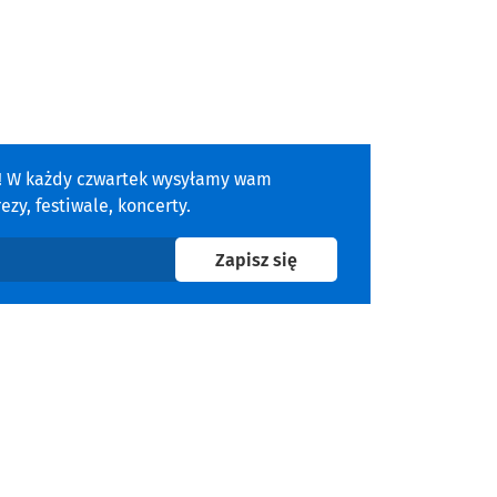
a! W każdy czwartek wysyłamy wam
zy, festiwale, koncerty.
na newsletter
Zapisz się