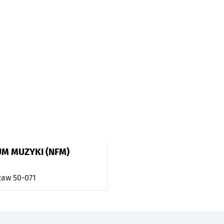
M MUZYKI (NFM)
ław
50-071