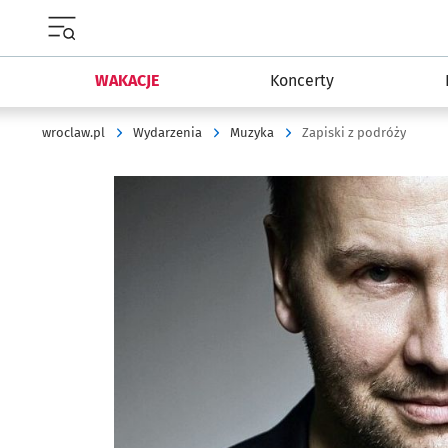
Menu główne portalu wroclaw.pl
WAKACJE
Koncerty
wroclaw.pl
Wydarzenia
Muzyka
Zapiski z podróży
Kliknij, aby powiększyć