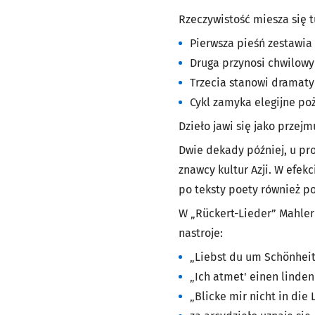
Rzeczywistość miesza się t
Pierwsza pieśń zestawia
Druga przynosi chwilowy
Trzecia stanowi dramaty
Cykl zamyka elegijne po
Dzieło jawi się jako prze
Dwie dekady później, u pr
znawcy kultur Azji. W efek
po teksty poety również p
W „Rückert-Lieder” Mahler 
nastroje:
„Liebst du um Schönheit
„Ich atmet' einen linden
„Blicke mir nicht in die