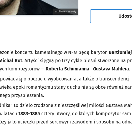
archiwum artysty
Udost
sezonie koncertu kameralnego w NFM będą baryton
Bartłomiej
Michał Rot
. Artyści sięgną po trzy cykle pieśni stworzone na p
nych kompozytorów —
Roberta Schumanna
i
Gustava Mahlera
.
powiadają o poczuciu wyobcowania, a także o transcendencji l
owieka epoki romantyzmu stany ducha nie są obce również n
znego przyspieszenia.
nika” to dzieło zrodzone z nieszczęśliwej miłości Gustava Ma
 w latach
1883–1885
cztery utwory, do których kompozytor sam n
óży jako ucieczki przed sercowym zawodem i sposobu na odna