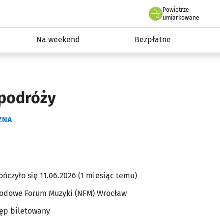
Powietrze
we Wrocławiu
ydarzenia
umiarkowane
Na weekend
Bezpłatne
 podróży
ZNA
ończyło się 11.06.2026 (1 miesiąc temu)
odowe Forum Muzyki (NFM) Wrocław
ęp biletowany