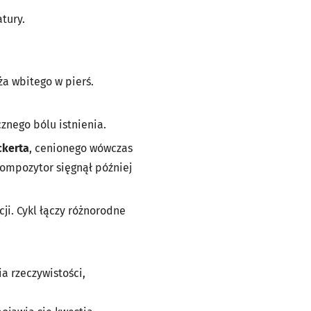
tury.
a wbitego w pierś.
znego bólu istnienia.
ckerta
, cenionego wówczas
Kompozytor sięgnął później
ji. Cykl łączy różnorodne
a rzeczywistości,