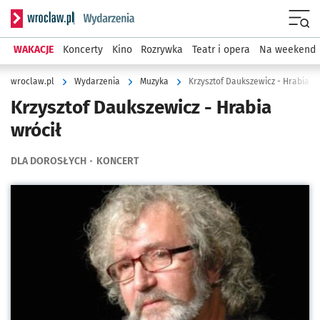
Serwis informacyjny wroclaw.pl podserwis: Wydarzenia
Menu
WAKACJE
Koncerty
Kino
Rozrywka
Teatr i opera
Na weekend
wroclaw.pl
Wydarzenia
Muzyka
Krzysztof Daukszewicz - Hrabia wr
Krzysztof Daukszewicz - Hrabia
wrócił
DLA DOROSŁYCH
KONCERT
Kliknij, aby powiększyć