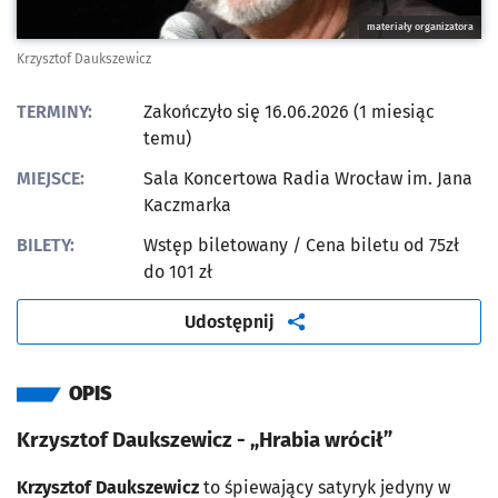
materiały organizatora
Krzysztof Daukszewicz
TERMINY:
Zakończyło się 16.06.2026 (1 miesiąc
temu)
MIEJSCE:
Sala Koncertowa Radia Wrocław im. Jana
Kaczmarka
BILETY:
Wstęp biletowany
/ Cena biletu od 75zł
do 101 zł
artykuł
Udostępnij
OPIS
Krzysztof Daukszewicz - „Hrabia wrócił”
Krzysztof Daukszewicz
to śpiewający satyryk jedyny w