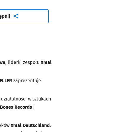
artykuł
ępnij
uwe
, liderki zespołu
Xmal
ELLER
zaprezentuje
h działalności w sztukach
 Bones Records
i
syków
Xmal Deutschland
.