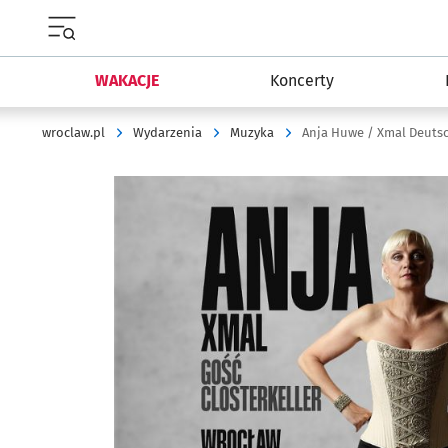
Menu główne portalu wroclaw.pl
WAKACJE
Koncerty
wroclaw.pl
Wydarzenia
Muzyka
Anja Huwe / Xmal Deuts
Kliknij, aby powiększyć