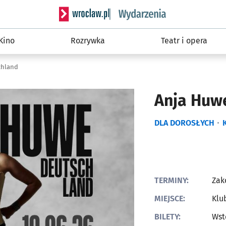
Serwis informacyjny wroclaw.pl podserwis: W
Kino
Rozrywka
Teatr i opera
chland
Anja Huw
DLA DOROSŁYCH
TERMINY:
Zak
MIEJSCE:
Klu
BILETY:
Wst