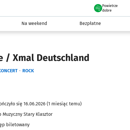
Powietrze
we Wrocławiu
ydarzenia
dobre
Na weekend
Bezpłatne
e / Xmal Deutschland
KONCERT
ROCK
ończyło się 16.06.2026 (1 miesiąc temu)
b Muzyczny Stary Klasztor
ęp biletowany