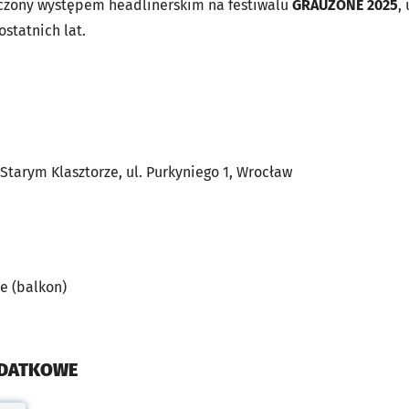
ńczony występem headlinerskim na festiwalu
GRAUZONE 2025
,
statnich lat.
Starym Klasztorze, ul. Purkyniego 1, Wrocław
e (balkon)
ODATKOWE