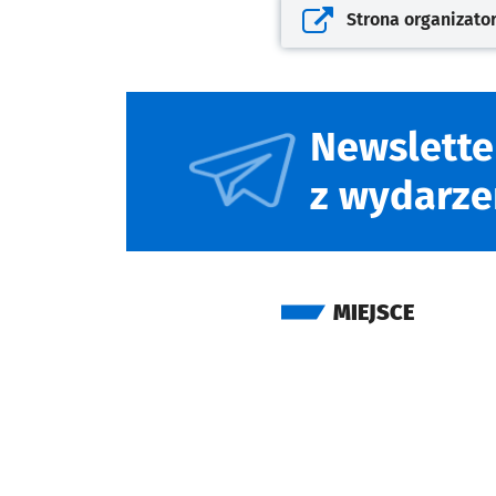
Strona organizato
Otwiera się w nowej kar
Newslette
z wydarze
MIEJSCE