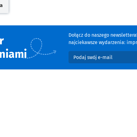
ra
cie
Dołącz do naszego newsletter
r
najciekawsze wydarzenia: impre
niami
Podaj swój e-mail