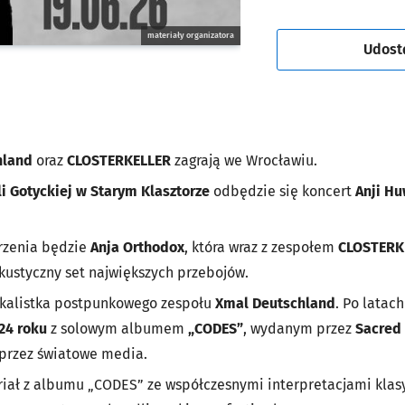
materiały organizatora
Udost
hland
oraz
CLOSTERKELLER
zagrają we Wrocławiu.
li Gotyckiej w Starym Klasztorze
odbędzie się koncert
Anji H
rzenia będzie
Anja Orthodox
, która wraz z zespołem
CLOSTERK
kustyczny set największych przebojów.
okalistka postpunkowego zespołu
Xmal Deutschland
. Po latac
24 roku
z solowym albumem
„CODES”
, wydanym przez
Sacred
 przez światowe media.
riał z albumu „CODES” ze współczesnymi interpretacjami kla