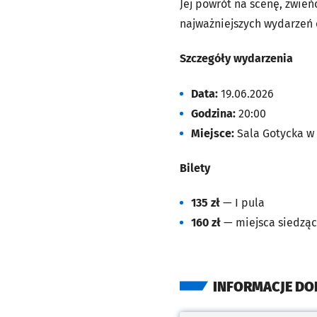
Jej powrót na scenę, zwie
najważniejszych wydarzeń o
Szczegóły wydarzenia
Data:
19.06.2026
Godzina:
20:00
Miejsce:
Sala Gotycka w 
Bilety
135 zł
— I pula
160 zł
— miejsca siedząc
INFORMACJE D