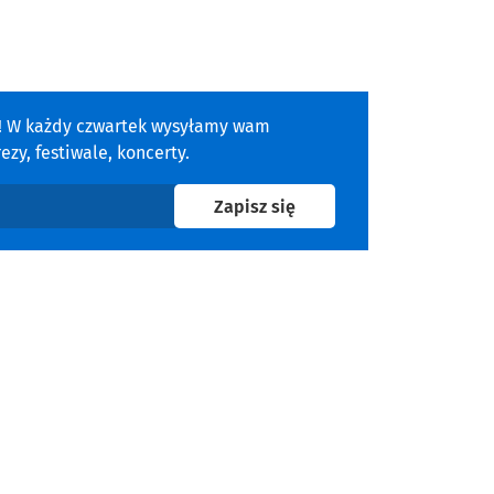
a! W każdy czwartek wysyłamy wam
zy, festiwale, koncerty.
na newsletter
Zapisz się