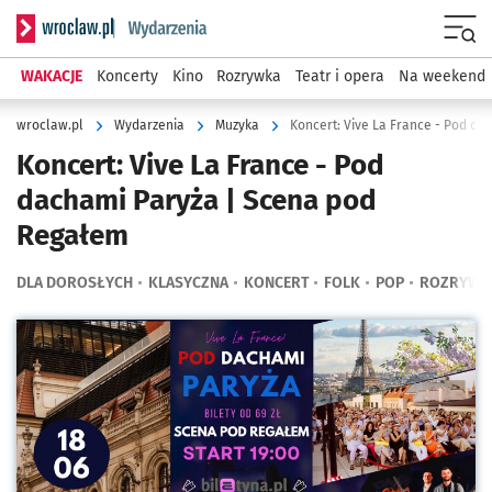
Serwis informacyjny wroclaw.pl podserwis: Wydarzenia
Menu
WAKACJE
Koncerty
Kino
Rozrywka
Teatr i opera
Na weekend
wroclaw.pl
Wydarzenia
Muzyka
Koncert: Vive La France - Pod d
Koncert: Vive La France - Pod
dachami Paryża | Scena pod
Regałem
DLA DOROSŁYCH
KLASYCZNA
KONCERT
FOLK
POP
ROZRYW
Kliknij, aby powiększyć