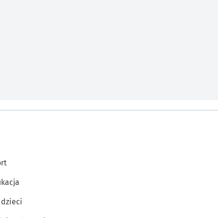
rt
kacja
 dzieci