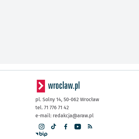
pl. Solny 14,
50-062
Wrocław
tel. 71 776 71 42
e-mail:
redakcja@araw.pl