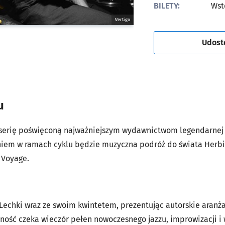
BILETY:
Wst
Vertigo
Udost
u
serię poświęconą najważniejszym wydawnictwom legendarnej 
iem w ramach cyklu będzie muzyczna podróż do świata Herbi
 Voyage.
echki wraz ze swoim kwintetem, prezentując autorskie aranżac
zność czeka wieczór pełen nowoczesnego jazzu, improwizacji i