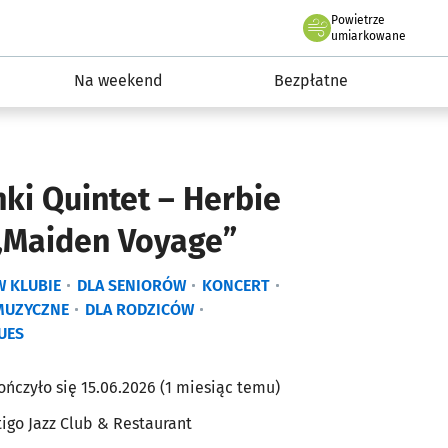
Powietrze
we Wrocławiu
ydarzenia
umiarkowane
Na weekend
Bezpłatne
ki Quintet – Herbie
„Maiden Voyage”
W KLUBIE
DLA SENIORÓW
KONCERT
MUZYCZNE
DLA RODZICÓW
UES
ończyło się 15.06.2026 (1 miesiąc temu)
tigo Jazz Club & Restaurant