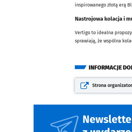
inspirowanego złotą erą B
Nastrojowa kolacja i 
Vertigo to idealna propoz
sprawiają, że wspólna kol
INFORMACJE D
Strona organizato
Otwiera się w nowej kar
Newslette