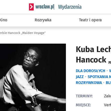
Serwis informacyjny wroclaw.pl podserwis: W
Kino
Rozrywka
Teatr i opera
erbie Hancock „Maiden Voyage”
Kuba Lech
Hancock 
DLA DOROSŁYCH
JAZZ
SPOTKANIA 
ROZRYWKOWA
BL
TERMINY:
Zak
MIEJSCE:
Ver