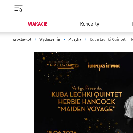
Menu główne portalu wroclaw.pl
WAKACJE
Koncerty
wroclaw.pl
Wydarzenia
Muzyka
Kuba Lechki Quintet – H
Kliknij, aby powiększyć