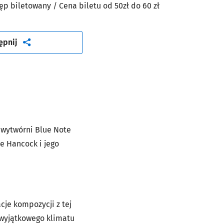
ęp biletowany
/ Cena biletu od 50zł
do 60 zł
artykuł
ępnij
wytwórni Blue Note
e Hancock i jego
je kompozycji z tej
 wyjątkowego klimatu