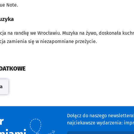
lue Note.
muzyka
ycja na randkę we Wrocławiu. Muzyka na żywo, doskonała kuch
acja zamienia się w niezapomniane przeżycie.
ODATKOWE
ra
cie
Dołącz do naszego newsletter
r
najciekawsze wydarzenia: impre