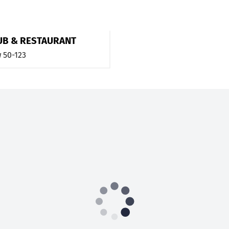
LUB & RESTAURANT
w
50-123