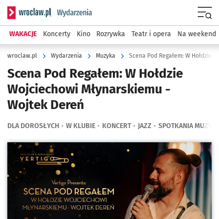
Serwis informacyjny wroclaw.pl podserwis: Wydarzenia
Menu
WAKACJE
Koncerty
Kino
Rozrywka
Teatr i opera
Na weekend
wroclaw.pl
Wydarzenia
Muzyka
Scena Pod Regałem: W Hołdzie W
Scena Pod Regałem: W Hołdzie
Wojciechowi Młynarskiemu -
Wojtek Dereń
DLA DOROSŁYCH
W KLUBIE
KONCERT
JAZZ
SPOTKANIA MUZYC
Kliknij, aby powiększyć