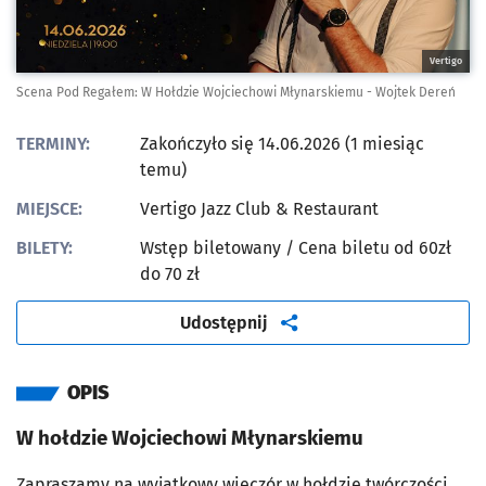
Vertigo
Scena Pod Regałem: W Hołdzie Wojciechowi Młynarskiemu - Wojtek Dereń
TERMINY:
Zakończyło się 14.06.2026 (1 miesiąc
temu)
MIEJSCE:
Vertigo Jazz Club & Restaurant
BILETY:
Wstęp biletowany
/ Cena biletu od 60zł
do 70 zł
artykuł
Udostępnij
OPIS
W hołdzie Wojciechowi Młynarskiemu
Zapraszamy na wyjątkowy wieczór w hołdzie twórczości