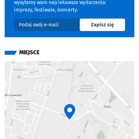
wysyłamy wam najciekawsze wydarzenia:
imprezy, festiwale, koncerty.
na newslet
Zapisz się
Podaj swój e-mail
MIEJSCE