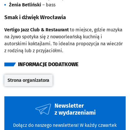
Żenia Betliński
– bass
Smak i dźwięk Wrocławia
Vertigo Jazz Club & Restaurant
to miejsce, gdzie muzyka
na żywo spotyka się z nowoorleańską kuchnią i
autorskimi koktajlami. To idealna propozycja na wieczór
z rodziną lub z przyjaciółmi.
INFORMACJE DODATKOWE
Strona organizatora
Otwiera się w nowej karcie
Newsletter
z wydarzeniami
Dołącz do naszego newslettera! W każdy czwartek