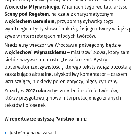
Wojciecha Młynarskiego
. W ramach tego recitalu artyści
Sceny pod Regałem
, na czele z charyzmatycznym
Wojciechem Dereniem
, przypomną sylwetkę tego
wybitnego artysty słowa i pokażą, że jego utwory wciąż są
żywe w interpretacjach młodych twórców.
Niedzielny wieczór we Wrocławiu poświęcony będzie
Wojciechowi Młynarskiemu
– mistrzowi słowa, który sam
siebie nazywał po prostu „tekściarzem”. Bystry
obserwator rzeczywistości, którego teksty wciąż pozostają
zaskakująco aktualne. Błyskotliwy komentator – czasem
wzruszający, niekiedy pełen goryczy, nigdy cyniczny.
Zmarły w
2017 roku
artysta nadal inspiruje twórców,
którzy przygotowują nowe interpretacje jego znanych
tekstów i piosenek.
W repertuarze usłyszą Państwo m.in.:
Jesteśmy na wczasach