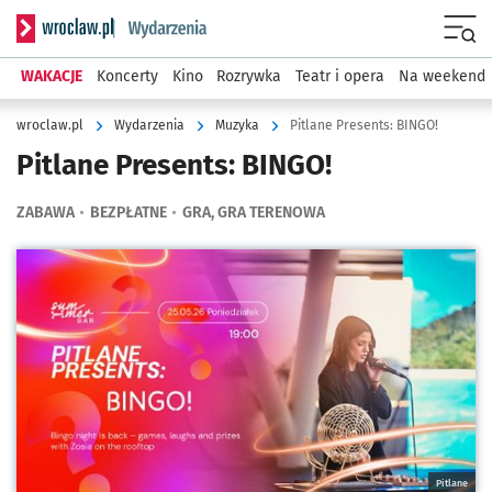
Serwis informacyjny wroclaw.pl podserwis: Wydarzenia
Menu
WAKACJE
Koncerty
Kino
Rozrywka
Teatr i opera
Na weekend
wroclaw.pl
Wydarzenia
Muzyka
Pitlane Presents: BINGO!
Pitlane Presents: BINGO!
ZABAWA
BEZPŁATNE
GRA, GRA TERENOWA
Kliknij, aby powiększyć
Pitlane