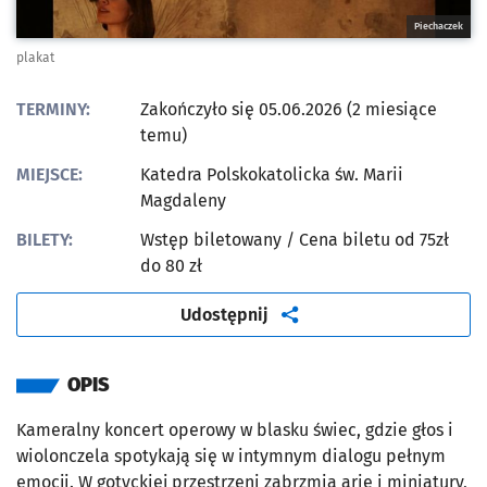
Piechaczek
plakat
TERMINY:
Zakończyło się 05.06.2026 (2 miesiące
temu)
MIEJSCE:
Katedra Polskokatolicka św. Marii
Magdaleny
BILETY:
Wstęp biletowany
/ Cena biletu od 75zł
do 80 zł
artykuł
Udostępnij
OPIS
Kameralny koncert operowy w blasku świec, gdzie głos i
wiolonczela spotykają się w intymnym dialogu pełnym
emocji. W gotyckiej przestrzeni zabrzmią arie i miniatury,