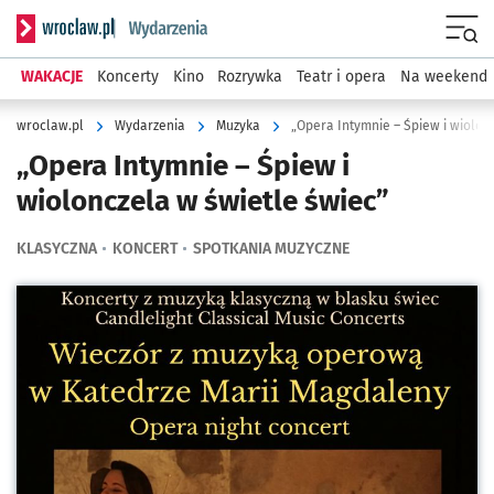
Serwis informacyjny wroclaw.pl podserwis: Wydarzenia
Menu
WAKACJE
Koncerty
Kino
Rozrywka
Teatr i opera
Na weekend
wroclaw.pl
Wydarzenia
Muzyka
„Opera Intymnie – Śpiew i wiolon
„Opera Intymnie – Śpiew i
wiolonczela w świetle świec”
KLASYCZNA
KONCERT
SPOTKANIA MUZYCZNE
Kliknij, aby powiększyć