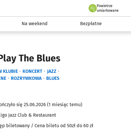
Powietrze
we Wrocławiu
ydarzenia
umiarkowane
Na weekend
Bezpłatne
Play The Blues
W KLUBIE
KONCERT
JAZZ
ZNE
ROZRYWKOWA
BLUES
ończyło się 25.06.2026 (1 miesiąc temu)
tigo Jazz Club & Restaurant
ęp biletowany
/ Cena biletu od 50zł
do 60 zł