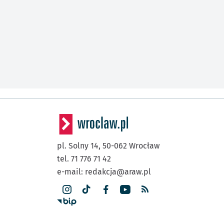
pl. Solny 14,
50-062
Wrocław
tel. 71 776 71 42
e-mail:
redakcja@araw.pl