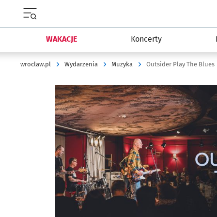
Menu główne portalu wroclaw.pl
WAKACJE
Koncerty
wroclaw.pl
Wydarzenia
Muzyka
Outsider Play The Blues
Kliknij, aby powiększyć