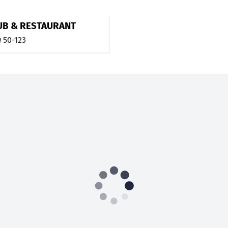
LUB & RESTAURANT
w
50-123