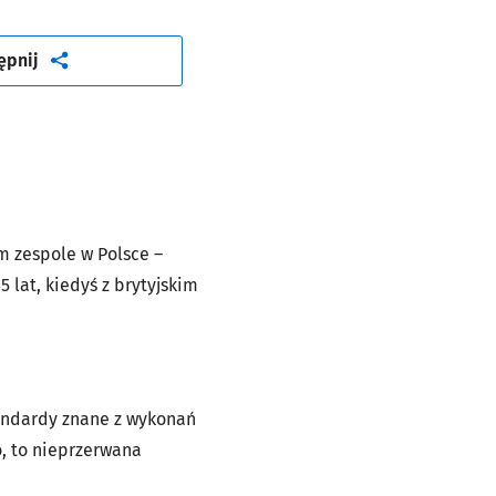
artykuł
ępnij
m zespole w Polsce –
5 lat, kiedyś z brytyjskim
tandardy znane z wykonań
o, to nieprzerwana