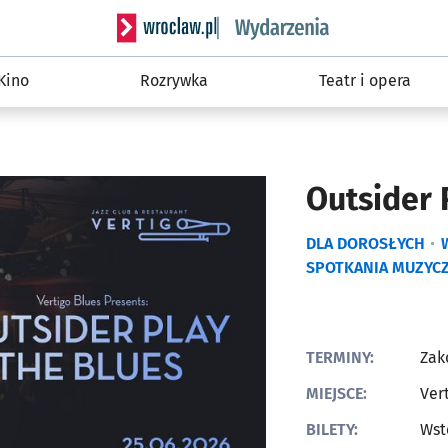
Serwis informacyjny wroclaw.pl podserwis: W
Kino
Rozrywka
Teatr i opera
Outsider 
DLA DOROSŁYCH
SPOTKANIA MUZYC
TERMINY:
Zak
MIEJSCE:
Ver
BILETY:
Wst