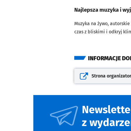
Najlepsza muzyka i wy
Muzyka na żywo, autorskie 
czas z bliskimi i odkryj k
INFORMACJE D
Strona organizato
Otwiera się w nowej kar
Newslette
z wydarze