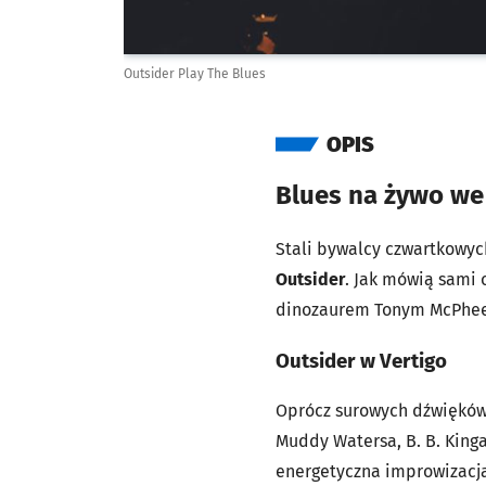
Outsider Play The Blues
OPIS
Blues na żywo we
Stali bywalcy czwartkowyc
Outsider
. Jak mówią sami o
dinozaurem Tonym McPhee 
Outsider w Vertigo
Oprócz surowych dźwięków 
Muddy Watersa, B. B. Kinga
energetyczna improwizacj