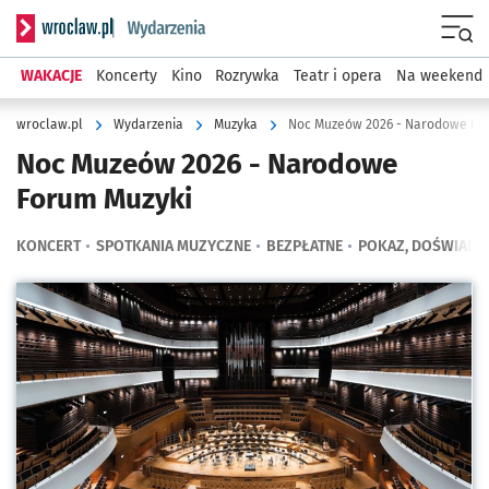
Serwis informacyjny wroclaw.pl podserwis: Wydarzenia
Menu
WAKACJE
Koncerty
Kino
Rozrywka
Teatr i opera
Na weekend
wroclaw.pl
Wydarzenia
Muzyka
Noc Muzeów 2026 - Narodowe Fo
Noc Muzeów 2026 - Narodowe
Forum Muzyki
KONCERT
SPOTKANIA MUZYCZNE
BEZPŁATNE
POKAZ, DOŚWIADC
Kliknij, aby powiększyć