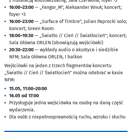
z instalacją audiowizualną; Sala Czerwona, foyer -3
16:00–23:00
— „Fangor_M”, Aleksander Wnuk; koncert;
foyer +3
16:00–23:00
— „Surface of Timbre”, Julian Paprocki solo;
koncert; Green Room
18:00–19:30
— „Światło // Cień // Światłocień”; koncert;
Sala Główna ORLEN (obowiązują wejściówki)
20:30–22:00
— wykłady audio o akustyce i siedzibie
NFM; Sala Główna ORLEN, I balkon
Wejściówki na jeden z trzech fragmentów koncertu
„Światło // Cień // Światłocień” można odebrać w kasie
NFM:
15.05, 11:00–20:00
16.05 od 17:00
Przysługuje jedna wejściówka na osobę na daną część
wydarzenia.
Dla osób z niepełnosprawnością ruchu, wzroku i słuchu