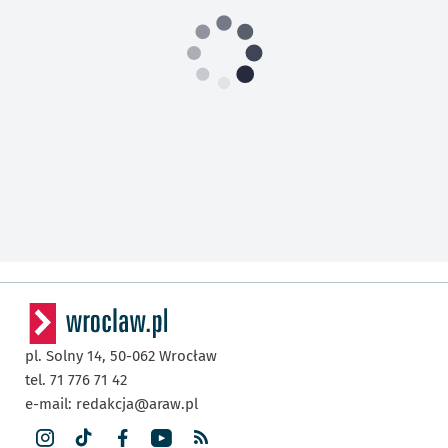
pl. Solny 14,
50-062
Wrocław
tel. 71 776 71 42
e-mail:
redakcja@araw.pl